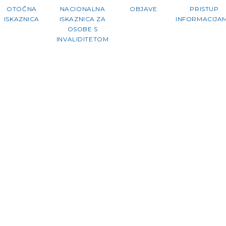
OTOČNA
NACIONALNA
OBJAVE
PRISTUP
ISKAZNICA
ISKAZNICA ZA
INFORMACIJA
OSOBE S
INVALIDITETOM
ERESA ZA OBAVLJANJE
SKOG PRIJEVOZA NA
A – IŽ VELI – IŽ MALI – ZADAR;
OBRATNO PUTNIČKIM BRODOM
7/92 i Presudi Općeg suda od 1. ožujka 2017.
met T-454/13 EU:T:2017:134, t.130.) Agencija za