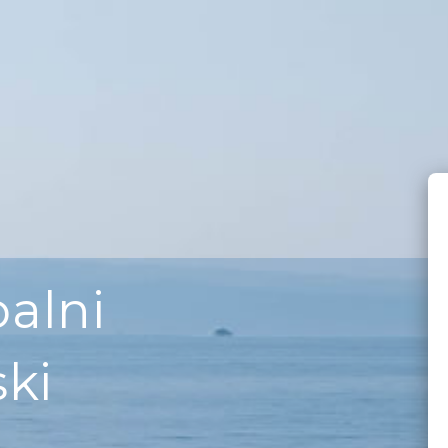
balni
ski