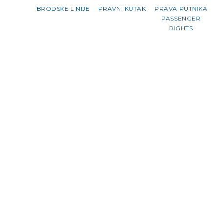
BRODSKE LINIJE
PRAVNI KUTAK
PRAVA PUTNIKA
PASSENGER
RIGHTS
NOVOSTI
08.06.2026.
POZIV NA ISKAZIVANJE INT
REDOVITOG JAVNOG POMOR
RELACIJAMA RAVA – RAVA MAL
ZADAR – SALI – ZAGLAV I 
U skladu s odredbama Uredbe (EEZ) broj 357
godine SNCM protiv Europske komisije (Pred
obalni linijski pomorski ...