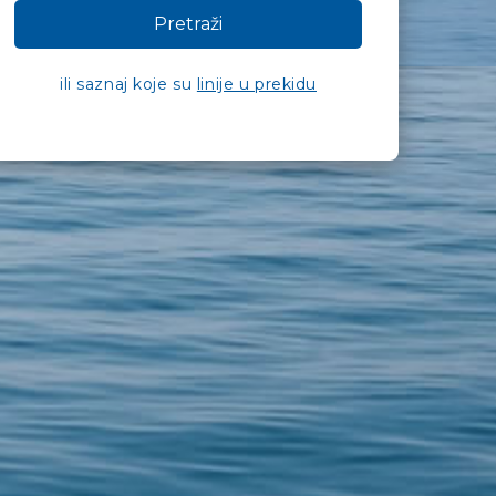
Pretraži
ili saznaj koje su
linije u prekidu