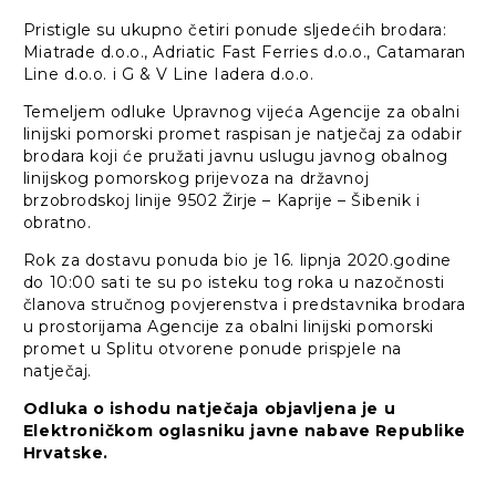
Pristigle su ukupno četiri ponude sljedećih brodara:
Miatrade d.o.o., Adriatic Fast Ferries d.o.o., Catamaran
Line d.o.o. i G & V Line Iadera d.o.o.
Temeljem odluke Upravnog vijeća Agencije za obalni
linijski pomorski promet raspisan je natječaj za odabir
brodara koji će pružati javnu uslugu javnog obalnog
linijskog pomorskog prijevoza na državnoj
brzobrodskoj linije 9502 Žirje – Kaprije – Šibenik i
obratno.
Rok za dostavu ponuda bio je 16. lipnja 2020.godine
do 10:00 sati te su po isteku tog roka u nazočnosti
članova stručnog povjerenstva i predstavnika brodara
u prostorijama Agencije za obalni linijski pomorski
promet u Splitu otvorene ponude prispjele na
natječaj.
Odluka o ishodu natječaja objavljena je u
Elektroničkom oglasniku javne nabave Republike
Hrvatske.