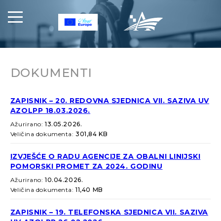
DOKUMENTI
ZAPISNIK – 20. REDOVNA SJEDNICA VII. SAZIVA UV
AZOLPP 18.03.2026.
Ažurirano:
13.05.2026.
Veličina dokumenta:
301,84 KB
IZVJEŠĆE O RADU AGENCIJE ZA OBALNI LINIJSKI
POMORSKI PROMET ZA 2024. GODINU
Ažurirano:
10.04.2026.
Veličina dokumenta:
11,40 MB
ZAPISNIK – 19. TELEFONSKA SJEDNICA VII. SAZIVA