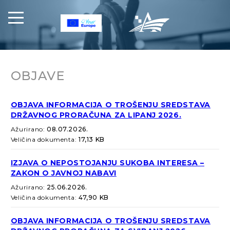
OBJAVE
OBJAVA INFORMACIJA O TROŠENJU SREDSTAVA
DRŽAVNOG PRORAČUNA ZA LIPANJ 2026.
Ažurirano:
08.07.2026.
Veličina dokumenta:
17,13 KB
IZJAVA O NEPOSTOJANJU SUKOBA INTERESA –
ZAKON O JAVNOJ NABAVI
Ažurirano:
25.06.2026.
Veličina dokumenta:
47,90 KB
OBJAVA INFORMACIJA O TROŠENJU SREDSTAVA