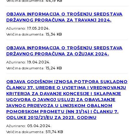
Veličina dokumenta:
44,19 KB
OBJAVA INFORMACIJA O TROŠENJU SREDSTAVA
DRŽAVNOG PRORAČUNA ZA TRAVANJ 2024.
Ažurirano:
17.05.2024.
Veličina dokumenta:
15,34 KB
OBJAVA INFORMACIJA O TROŠENJU SREDSTAVA
DRŽAVNOG PRORAČUNA ZA OŽUJAK 2024.
Ažurirano:
19.04.2024.
Veličina dokumenta:
15,24 KB
OBJAVA GODIŠNJIH IZNOSA POTPORA SUKLADNO
ČLANKU 37. UREDBE O UVJETIMA I VREDNOVANJU
KRITERIJA ZA DAVANJE KONCESIJE I SKLAPANJE
UGOVORA O JAVNOJ USLUZI ZA OBAVLJANJE
JAVNOG PRIJEVOZA U LINIJSKOM OBALNOM
POMORSKOM PROMETU (NN 31/14) I ČLANKU 7.
ODLUKE 2012/21/EU ZA 2023. GODINU
Ažurirano:
05.04.2024.
Veličina dokumenta:
511,74 KB