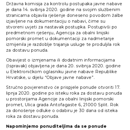
Državna komisija za kontrolu postupaka javne nabave
je dana 14. svibnja 2020. godine na svojim službenim
stranicama objavila rješenje doneseno povodom žalbe
izjavljene na dokumentaciju o nabavi, čime su
stvoreni uvjeti za nastavak postupka. Postupivši po
predmetnom rješenju, Agencija za obalni linijski
pomorski promet u dokumentaciji za nadmetanje
izmijenila je razdoblje trajanja usluge te produljila rok
za dostavu ponuda.
Obavijest o izmjenama ili dodatnim informacijama
(Ispravak) objavljena je dana 20. svibnja 2020. godine
u Elektroničkom oglasniku javne nabave Republike
Hrvatske, u dijelu “Objave javne nabave”.
Stručno povjerenstvo će prispjele ponude otvoriti 17.
lipnja 2020. godine po isteku roka za dostavu ponuda
u prostorijama Agencije za obalni linijski pomorski
promet, Ulica grada Antofagaste 6, 21000 Split. Rok
za donošenje odluke o odabiru je 30 dana od isteka
roka za dostavu ponuda.
Napominjemo ponuditeljima da se ponude