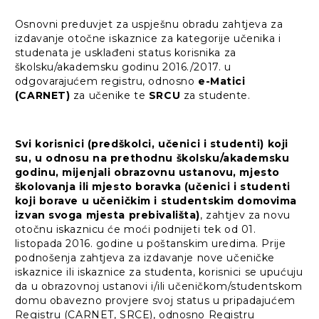
Osnovni preduvjet za uspješnu obradu zahtjeva za
izdavanje otočne iskaznice za kategorije učenika i
studenata je usklađeni status korisnika za
školsku/akademsku godinu 2016./2017. u
odgovarajućem registru, odnosno
e-Matici
(CARNET)
za učenike te
SRCU
za studente.
Svi korisnici (predškolci, učenici i studenti) koji
su, u odnosu na prethodnu školsku/akademsku
godinu, mijenjali obrazovnu ustanovu, mjesto
školovanja ili mjesto boravka (učenici i studenti
koji borave u učeničkim i studentskim domovima
izvan svoga mjesta prebivališta)
, zahtjev za novu
otočnu iskaznicu će moći podnijeti tek od 01.
listopada 2016. godine u poštanskim uredima. Prije
podnošenja zahtjeva za izdavanje nove učeničke
iskaznice ili iskaznice za studenta, korisnici se upućuju
da u obrazovnoj ustanovi i/ili učeničkom/studentskom
domu obavezno provjere svoj status u pripadajućem
Registru (CARNET, SRCE), odnosno Registru