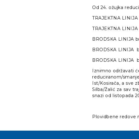
Od 24. ožujka reduci
TRAJEKTNA LINIJA 
TRAJEKTNA LINIJA 
BRODSKA LINIJA b
BRODSKA LINIJA b
BRODSKA LINIJA br
Iznimno održavati će
reduciranom/smanjen
Ist/Kosirača, a sve
Silba/Žalić za sav t
snazi od listopada 2
Plovidbene redove n