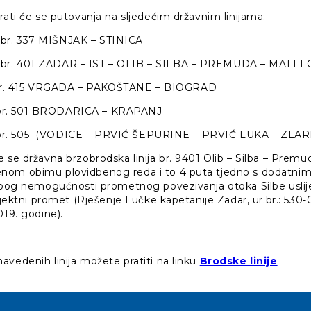
rati će se putovanja na sljedećim državnim linijama:
br. 337 MIŠNJAK – STINICA
br. 401 ZADAR – IST – OLIB – SILBA – PREMUDA – MALI L
r. 415 VRGADA – PAKOŠTANE – BIOGRAD
r. 501 BRODARICA – KRAPANJ
. 505 (VODICE – PRVIĆ ŠEPURINE – PRVIĆ LUKA – ZLARI
 se državna brzobrodska linija br. 9401 Olib – Silba – Premu
om obimu plovidbenog reda i to 4 puta tjedno s dodatnim 
 zbog nemogućnosti prometnog povezivanja otoka Silbe uslij
rajektni promet (Rješenje Lučke kapetanije Zadar, ur.br.: 530-
019. godine).
avedenih linija možete pratiti na linku
Brodske linije