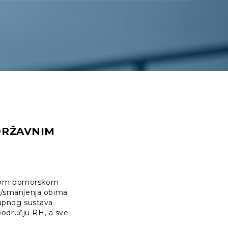
DRŽAVNIM
alnom pomorskom
ja/smanjenja obima
kupnog sustava
području RH, a sve