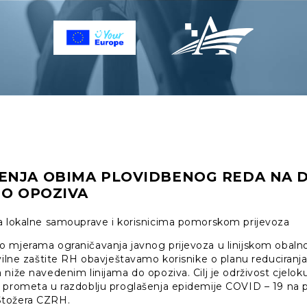
ENJA OBIMA PLOVIDBENOG REDA NA 
DO OPOZIVA
a lokalne samouprave i korisnicima pomorskom prijevoza
o mjerama ograničavanja javnog prijevoza u linijskom ob
ivilne zaštite RH obavještavamo korisnike o planu reduciran
 niže navedenim linijama do opoziva. Cilj je održivost cjelo
 prometa u razdoblju proglašenja epidemije COVID – 19 na 
Stožera CZRH.