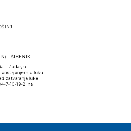
OŠINJ
N) – ŠIBENIK
da – Zadar, u
pristajanjem u luku
ed zatvaranja luke
04-7-10-19-2, na