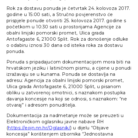
Rok za dostavu ponuda je četvrtak 24. kolovoza 2017.
godine u 15:00 sati, a Stručno povjerenstvo će
prispjele ponude otvoriti 25. kolovoza 2017. godine s
početkom u 10:30 sati u prostorijama Agencije za
obalni linijski pomorski promet, Ulica grada
Antofagaste 6, 21000 Split. Rok za donošenje odluke
o odabiru iznosi 30 dana od isteka roka za dostavu
ponuda.
Ponuda s pripadajućom dokumentacijom mora biti na
hrvatskom jeziku i latiničnom pismu, a cijene u ponudi
izražavaju se u kunama. Ponuda se dostavlja na
adresu: Agencija za obalni linijski pomorski promet,
Ulica grada Antofagaste 6, 21000 Split, u pisanom
obliku u zatvorenoj omotnici, s naznakom postupka
davanja koncesije na koji se odnosi, s naznakom: “ne
otvaraj” i adresom ponuditelja.
Dokumentacija za nadmetanje može se preuzeti u
Elektroničkom oglasniku javne nabave RH
(
https://eojn.nn.hr/Oglasnik/
) u dijelu “Objave
koncesija” korištenjem izbornika “Jednostavna