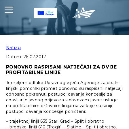
Natrag
Datum:
26.07.2017.
PONOVNO RASPISANI NATJEČAJI ZA DVIJE
PROFITABILNE LINIJE
Temeljem odluke Upravnog vijeća Agencije za obalni
linijski pomorski promet ponovno su raspisani natječaji
odnosno pokrenuti postupci davanja koncesije za
obavljanje javnog prijevoza s obvezom javne usluge
na profitabilnim državnim linijama za koje su raniji
postupci davanja koncesije poništeni:
– trajektnoj liniji 635 Stari Grad – Split i obratno
– brodskoj liniji 616 (Trogir) – Slatine – Split i obratno.