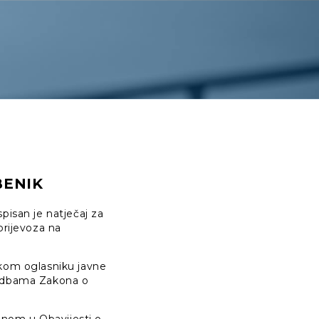
BENIK
pisan je natječaj za
prijevoza na
čkom oglasniku javne
redbama Zakona o