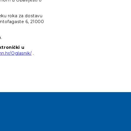
nom u Obavijesti o
teku roka za dostavu
Antofagaste 6, 21000
.
tronički u
nn.hr/Oglasnik/
.