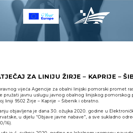
JEČAJ ZA LINIJU ŽIRJE – KAPRIJE – ŠI
vnog vijeća Agencije za obalni linijski pomorski promet ras
će pružati javnu uslugu javnog obalnog linijskog pomorskog 
 liniji 9502 Žirje – Kaprije – Šibenik i obratno.
nju objavljena je dana 30. ožujka 2020. godine u Elektroni
vatske, u dijelu “Objave javne nabave”, a sve sukladno od
0/16).