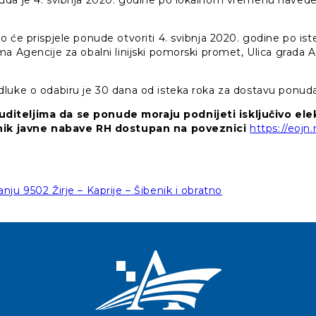
uda je 4. svibnja 2020. godine po lokalnom vremenu navede
 će prispjele ponude otvoriti 4. svibnja 2020. godine po is
ma Agencije za obalni linijski pomorski promet, Ulica grada 
luke o odabiru je 30 dana od isteka roka za dostavu ponuda
iteljima da se ponude moraju podnijeti isključivo elek
snik javne nabave RH dostupan na poveznici
https://eojn.
ju 9502 Žirje – Kaprije – Šibenik i obratno