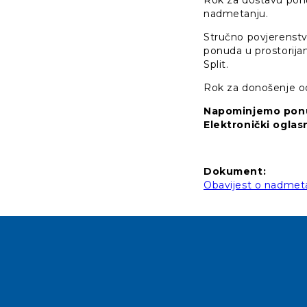
Rok za dostavu pon
nadmetanju.
Stručno povjerenstvo
ponuda u prostorija
Split.
Rok za donošenje od
Napominjemo ponud
Elektronički ogla
Dokument:
Obavijest o nadmetan