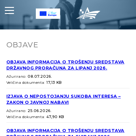
OBJAVE
OBJAVA INFORMACIJA O TROŠENJU SREDSTAVA
DRŽAVNOG PRORAČUNA ZA LIPANJ 2026.
Ažurirano:
08.07.2026.
Veličina dokumenta:
17,13 KB
IZJAVA O NEPOSTOJANJU SUKOBA INTERESA –
ZAKON O JAVNOJ NABAVI
Ažurirano:
25.06.2026.
Veličina dokumenta:
47,90 KB
OBJAVA INFORMACIJA O TROŠENJU SREDSTAVA