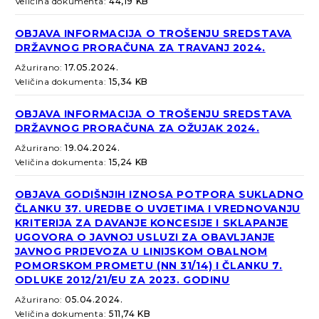
Veličina dokumenta:
44,19 KB
OBJAVA INFORMACIJA O TROŠENJU SREDSTAVA
DRŽAVNOG PRORAČUNA ZA TRAVANJ 2024.
Ažurirano:
17.05.2024.
Veličina dokumenta:
15,34 KB
OBJAVA INFORMACIJA O TROŠENJU SREDSTAVA
DRŽAVNOG PRORAČUNA ZA OŽUJAK 2024.
Ažurirano:
19.04.2024.
Veličina dokumenta:
15,24 KB
OBJAVA GODIŠNJIH IZNOSA POTPORA SUKLADNO
ČLANKU 37. UREDBE O UVJETIMA I VREDNOVANJU
KRITERIJA ZA DAVANJE KONCESIJE I SKLAPANJE
UGOVORA O JAVNOJ USLUZI ZA OBAVLJANJE
JAVNOG PRIJEVOZA U LINIJSKOM OBALNOM
POMORSKOM PROMETU (NN 31/14) I ČLANKU 7.
ODLUKE 2012/21/EU ZA 2023. GODINU
Ažurirano:
05.04.2024.
Veličina dokumenta:
511,74 KB