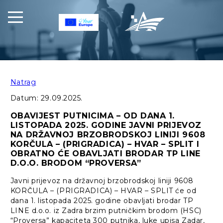
Natrag
Datum:
29.09.2025.
OBAVIJEST PUTNICIMA – OD DANA 1.
LISTOPADA 2025. GODINE JAVNI PRIJEVOZ
NA DRŽAVNOJ BRZOBRODSKOJ LINIJI 9608
KORČULA – (PRIGRADICA) – HVAR – SPLIT I
OBRATNO ĆE OBAVLJATI BRODAR TP LINE
D.O.O. BRODOM “PROVERSA”
Javni prijevoz na državnoj brzobrodskoj liniji 9608
KORČULA – (PRIGRADICA) – HVAR – SPLIT će od
dana 1. listopada 2025. godine obavljati brodar TP
LINE d.o.o. iz Zadra brzim putničkim brodom (HSC)
“Proversa” kapaciteta 300 putnika, luke upisa Zadar,