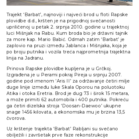
Trajekt ‘Barbat’, najnoviji i najveći brod u floti Rapske
plovidbe d.d., kršten je na prigodnoj svečanosti
upriličenoj u petak 2. srpnja 2010. godine u trajektnoj
luci Mišnjak na Rabu. Kum broda bio je državni tajnik
za more kap. Mario Babić. Odmah zatim ‘Barbat’ je
zaplovio na pruzi između Jablanca i Mišnjaka, koja je
po broju putnika i vozila treća najprometnija trajektna
linija na Jadranu.
Prinova Rapske plovidbe kupljena je u Grčkoj.
Izgrađena je u Perami pokraj Pireja u srpnju 2007.
godine pod imenom ‘Aris II’ za održavanje četiri milje
duge linije između luke Skala Oporou na poluotoku
Atika i otoka Eretria. Brod je dug 73 i širok 15 metara,
a može primiti 62 automobila i 400 putnika. Pokreću
ga četiri dizelska stroja ‘Doosan-Daewoo’ ukupne
snage 1456 kilovata, a ekonomska mu je brzina 13,5
čvorova.
Uz krštenje trajekta ‘Barbat’ Rabljani su svečano
obilježili i završetak prve faze rekonstrukcije