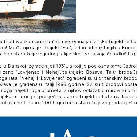
a brodova izbrisana su četiri veterana jadranske trajektne flo
a! Među njima je i trajekt ‘Ero’, jedan od najstarijih u Europi.
 kao staro željezo jednoj talijanskoj tvrtki koja će odlučiti gd
.
 je u Danskoj izgrađen još 1931., a koji je pod oznakama Jadrol
izanci ‘Lovrjenac’ i ‘Nehaj’, te trajekt ‘Božava’. Ta tri broda Ja
 rata. ‘Nehaj’ i ‘Lovrjenac’ izgrađeni su u britanskim brodog
ava’ je građena u Italiji 1966. godine. Svi su ti brodovi post
oga trajektnoga prometa, a njihov odlazak u mirovinu o
ajekata. Time je i prosječna starost trajektne flote na Jadra
olinija će tijekom 2009. godine u staro željezo prodati još 