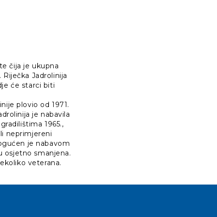
te čija je ukupna
 Riječka Jadrolinija
je će starci biti
inije plovio od 1971.
drolinija je nabavila
radilištima 1965.,
ali neprimjereni
mogućen je nabavom
nu osjetno smanjena.
nekoliko veterana.