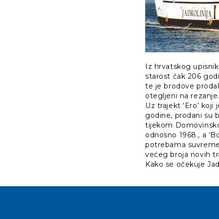
Iz hrvatskog upisnik
starost čak 206 godin
te je brodove prodala
otegljeni na rezanje
Uz trajekt ‘Ero’ koji
godine, prodani su bl
tijekom Domovinskoga
odnosno 1968., a ‘Bož
potrebama suvremen
većeg broja novih tr
Kako se očekuje Jadr