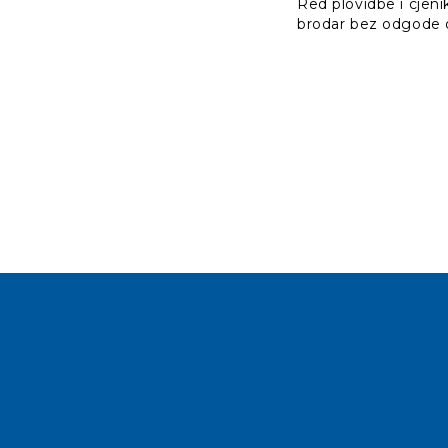
Red plovidbe i cjen
brodar bez odgode ob