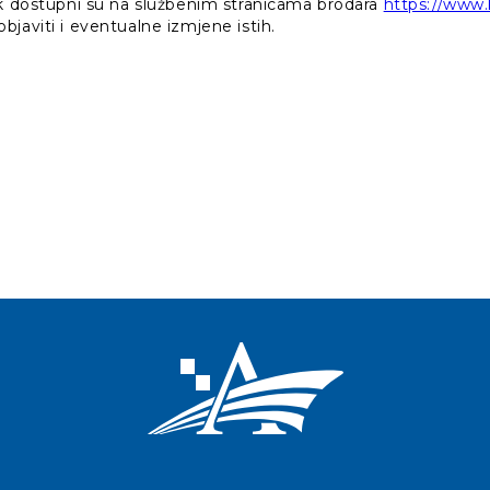
ik dostupni su na službenim stranicama brodara
https://www.k
javiti i eventualne izmjene istih.