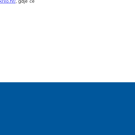
rilo.hr/
, gdje će