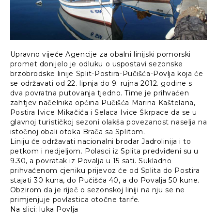
Upravno vijeće Agencije za obalni linijski pomorski
promet donijelo je odluku o uspostavi sezonske
brzobrodske linije Split-Postira-Pučišća-Povlja koja će
se održavati od 22. lipnja do 9. rujna 2012. godine s
dva povratna putovanja tjedno. Time je prihvaćen
zahtjev načelnika općina Pučišća Marina Kaštelana,
Postira Ivice Mikačića i Selaca Ivice Škrpace da se u
glavnoj turističkoj sezoni olakša povezanost naselja na
istočnoj obali otoka Brača sa Splitom.
Liniju će održavati nacionalni brodar Jadrolinija i to
petkom i nedjeljom. Polasci iz Splita predviđeni su u
9.30, a povratak iz Povalja u 15 sati. Sukladno
prihvaćenom cjeniku prijevoz će od Splita do Postira
stajati 30 kuna, do Pučišća 40, a do Povalja 50 kune.
Obzirom da je riječ o sezonskoj liniji na nju se ne
primjenjuje povlastica otočne tarife.
Na slici: luka Povlja