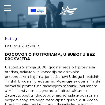
Natrag
Datum:
02.07.2008.
DOGOVOR O POTPORAMA, U SUBOTU BEZ
PROSVJEDA
U subotu 5. srpnja 2008. godine neće biti prosvjeda
brodara, ovlaštenika koncesija na državnim
brzobrodskim linijama, jer su članovi Udruge hrvatskih
linijskih brodara i predstavnici Agencije za obalni linijski
pomorski promet, na današnjem sastanku održanom
u Ministarstvu mora, prometa i infrastrukture u
Zagrebu, postigli dogovor o načinu isplate povećanih
potpora zbog stalnoga rasta cijena goriva, a sukladno
Uredbi o uvjetima i postupku davanja koncesije za