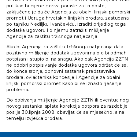
put kad bi cijene goriva porasle za tri posto,
zaključeno je da će Agencija za obalni linijski pomorski
promet i Udruga hrvatskih linijskih brodara, zastupana
po tajniku Nediljku Ivančeviću, izraditi prijedlog toga
dodatka ugovoru i o njemu zatražiti mišljenje
Agencije za zaštitu tržišnoga natjecanja.
Ako bi Agencija za zaštitu tržišnoga natjecanja dala
pozitivno mišljenje dodatak ugovorima bio bi odmah
potpisan i stupio bi na snagu. Ako pak Agencija ZZTN
ne odobri potpisivanje dodatka ugovora održat će se,
do konca srpnja, ponovni sastanak predstavnika
brodara, ovlaštenika koncesije i Agencije za obalni
linijski pomorski promet kako bi se iznašlo rješenje
problema.
Do dobivanja mišljenje Agencije ZZTN ili eventualnog
novog sastanka isplata korekcija potpora za razdoblje
poslije 30.lipnja 2008. obavljat će se mjesečno, a na
temelju izvješća brodara.