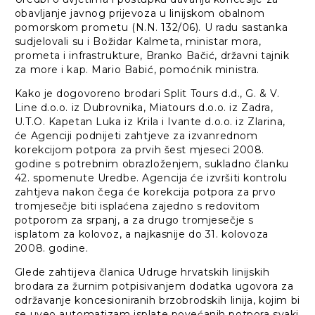
obavljanje javnog prijevoza u linijskom obalnom
pomorskom prometu (N.N. 132/06). U radu sastanka
sudjelovali su i Božidar Kalmeta, ministar mora,
prometa i infrastrukture, Branko Bačić, državni tajnik
za more i kap. Mario Babić, pomoćnik ministra.
Kako je dogovoreno brodari Split Tours d.d., G. & V.
Line d.o.o. iz Dubrovnika, Miatours d.o.o. iz Zadra,
U.T.O. Kapetan Luka iz Krila i Ivante d.o.o. iz Zlarina,
će Agenciji podnijeti zahtjeve za izvanrednom
korekcijom potpora za prvih šest mjeseci 2008.
godine s potrebnim obrazloženjem, sukladno članku
42. spomenute Uredbe. Agencija će izvršiti kontrolu
zahtjeva nakon čega će korekcija potpora za prvo
tromjesečje biti isplaćena zajedno s redovitom
potporom za srpanj, a za drugo tromjesečje s
isplatom za kolovoz, a najkasnije do 31. kolovoza
2008. godine.
Glede zahtijeva članica Udruge hrvatskih linijskih
brodara za žurnim potpisivanjem dodatka ugovora za
održavanje koncesioniranih brzobrodskih linija, kojim bi
se uveo automatizam isplate povećanih potpora svaki