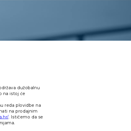
i održava dužobalnu
o na istoj će
nu reda plovidbe na
znati na prodajnim
a.hr/
. Ističemo da se
inijama.