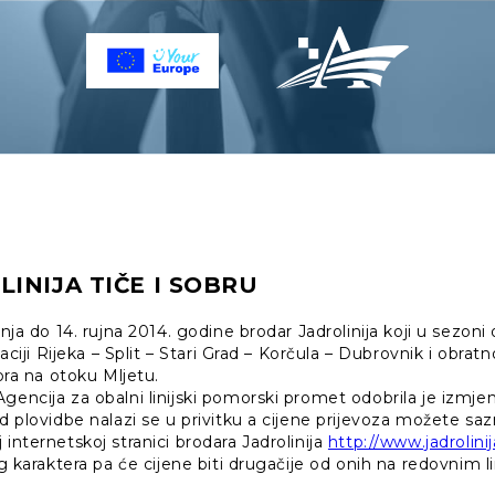
INIJA TIČE I SOBRU
ipnja do 14. rujna 2014. godine brodar Jadrolinija koji u sezon
laciji Rijeka – Split – Stari Grad – Korčula – Dubrovnik i obratn
obra na otoku Mljetu.
gencija za obalni linijski pomorski promet odobrila je izmje
ed plovidbe nalazi se u privitku a cijene prijevoza možete sa
 internetskoj stranici brodara Jadrolinija
http://www.jadrolinij
og karaktera pa će cijene biti drugačije od onih na redovnim l