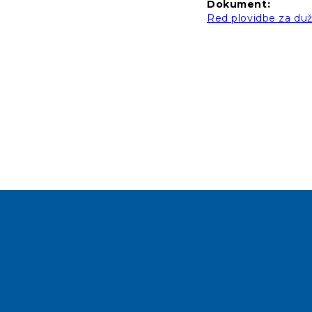
Dokument:
Red plovidbe za dužo