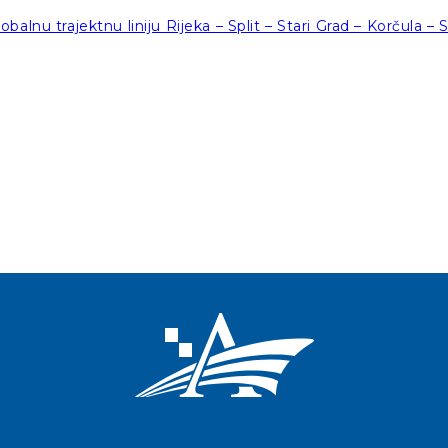
balnu trajektnu liniju Rijeka – Split – Stari Grad – Korčula –