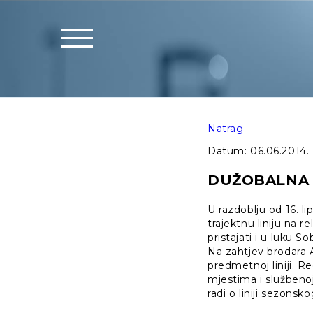
Natrag
Datum:
06.06.2014.
DUŽOBALNA L
U razdoblju od 16. l
trajektnu liniju na re
pristajati i u luku S
Na zahtjev brodara A
predmetnoj liniji. R
mjestima i službenoj
radi o liniji sezonsk