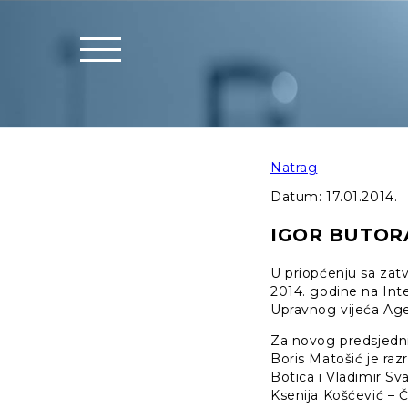
Natrag
Datum:
17.01.2014.
IGOR BUTOR
U priopćenju sa zatv
2014. godine na Inte
Upravnog vijeća Agen
Za novog predsjedni
Boris Matošić je raz
Botica i Vladimir Sva
Ksenija Košćević – Č