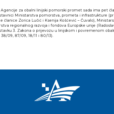
Agencije za obalni linijski pomorski promet sada ima pet čla
tavnici Ministarstva pomorstva, prometa i infrastrukture (
e članice Zorica Lučić i Ksenija Košćević – Čuvalo), Ministars
rstva regionalnog razvoja i fondova Europske unije (Radoslav 
. stavku 3. Zakona o prijevozu u linijskom i povremenom 
8/09, 87/09, 18/11 i 80/13).