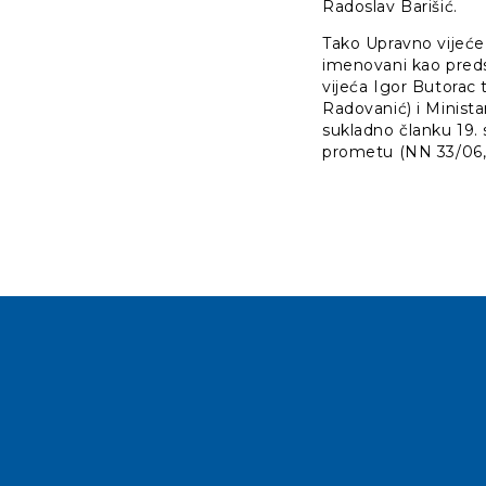
Radoslav Barišić.
Tako Upravno vijeće 
imenovani kao preds
vijeća Igor Butorac t
Radovanić) i Minista
sukladno članku 19
prometu (NN 33/06, 3