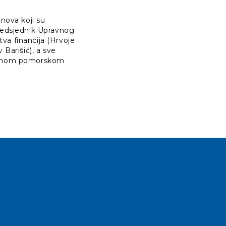
nova koji su
predsjednik Upravnog
tva financija (Hrvoje
Barišić), a sve
obalnom pomorskom