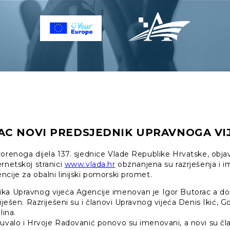
AC NOVI PREDSJEDNIK UPRAVNOGA VI
orenoga dijela 137. sjednice Vlade Republike Hrvatske, objav
rnetskoj stranici
www.vlada.hr
obznanjena su razrješenja i 
cije za obalni linijski pomorski promet.
ka Upravnog vijeća Agencije imenovan je Igor Butorac a do
riješen. Razriješeni su i članovi Upravnog vijeća Denis Ikić,
lina.
uvalo i Hrvoje Radovanić ponovo su imenovani, a novi su čla