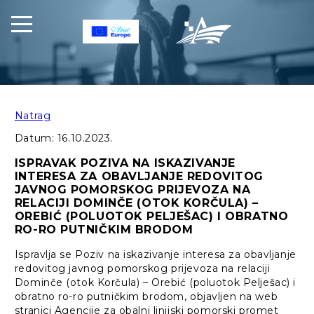
Natrag
Datum:
16.10.2023.
ISPRAVAK POZIVA NA ISKAZIVANJE
INTERESA ZA OBAVLJANJE REDOVITOG
JAVNOG POMORSKOG PRIJEVOZA NA
RELACIJI DOMINČE (OTOK KORČULA) –
OREBIĆ (POLUOTOK PELJEŠAC) I OBRATNO
RO-RO PUTNIČKIM BRODOM
Ispravlja se Poziv na iskazivanje interesa za obavljanje
redovitog javnog pomorskog prijevoza na relaciji
Dominče (otok Korčula) – Orebić (poluotok Pelješac) i
obratno ro-ro putničkim brodom, objavljen na web
stranici Agencije za obalni linijski pomorski promet