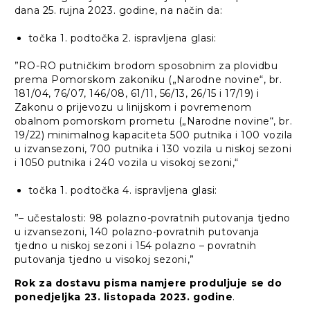
dana 25. rujna 2023. godine, na način da:
točka 1. podtočka 2. ispravljena glasi:
”RO-RO putničkim brodom sposobnim za plovidbu
prema Pomorskom zakoniku („Narodne novine“, br.
181/04, 76/07, 146/08, 61/11, 56/13, 26/15 i 17/19) i
Zakonu o prijevozu u linijskom i povremenom
obalnom pomorskom prometu („Narodne novine“, br.
19/22) minimalnog kapaciteta 500 putnika i 100 vozila
u izvansezoni, 700 putnika i 130 vozila u niskoj sezoni
i 1050 putnika i 240 vozila u visokoj sezoni,“
točka 1. podtočka 4. ispravljena glasi:
”– učestalosti: 98 polazno-povratnih putovanja tjedno
u izvansezoni, 140 polazno-povratnih putovanja
tjedno u niskoj sezoni i 154 polazno – povratnih
putovanja tjedno u visokoj sezoni,”
Rok za dostavu pisma namjere produljuje se do
ponedjeljka 23. listopada 2023. godine
.