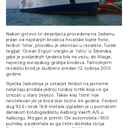
Nakon gotovo tri desetljeća provedena na Jadranu,
jedan od najstarijih brodova hrvatske bijele flote,
feribot ‘Istra’, plovidbu je okončao u rezalište. Turski
tegljač ‘Ocean Ergun’ oteglio je ‘Istru’ iz Šibenika,
gdje je posljednjih tjedana bila na vezu, do Aliage,
najvećeg europskog groblja brodova. Tamošnjem
rezalištu brod je službeno predan 12. svibnja 2010.
godine.
Riječka Jadrolinija je ostarjeli feribot na javnome
natječaju prodala jednoj turskoj tvrtki koja će ga
izrezati u staro željezo. Takav kraj ‘Istre’ nije
neočekivan jer je brod star točno 44 godine. Feribot
dug 92.6 i širok 16.8 metara izgrađen je u poznatom
danskom brodogradilištu Aalborg Vaerft A/S u
Aalborgu. Mogao je primiti 134 automobila i 900
putnika, a pokretala su ga četiri dizelska stroja