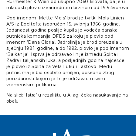
Burmeister & Wain od ukupno 7060 kilovata, pa je u
mladosti plovio izvanrednom brzinom od 19.5 čvorova.
Pod imenom ‘Mette Mols’ brod je tvrtki Mols Linien
A/S iz Ebeltofta isporučen 15. svibnja 1966. godine.
Jedanaest godina poslije kupila je vodeća danska
putnička kompanija DFDS za koju je plovio pod
imenom ‘Dana Gloria’. Jadrolinija je brod preuzela u
siječnju 1981. godine, a do 1992. plovio je pod imenom
‘Balkanija’. Isprva je održavao linije između Splita i
Zadra i talijanskih luka, a posljednjih godina najčešće
je plovio iz Splita za Vela Luku i Lastovo. Među
putnicima je bio osobito omiljen, posebno zbog
pouzdanosti kojom je linije održavao u svim
vremenskim prilikama.
Na slici: ‘Istra’ u rezalištu u Aliagi čeka nasukavanje na
obalu