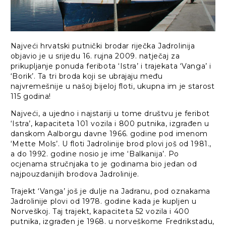
Najveći hrvatski putnički brodar riječka Jadrolinija
objavio je u srijedu 16. rujna 2009. natječaj za
prikupljanje ponuda feribota ‘Istra’ i trajekata ‘Vanga’ i
‘Borik’. Ta tri broda koji se ubrajaju među
najvremešnije u našoj bijeloj floti, ukupna im je starost
115 godina!
Najveći, a ujedno i najstariji u tome društvu je feribot
‘Istra’, kapaciteta 101 vozila i 800 putnika, izgrađen u
danskom Aalborgu davne 1966. godine pod imenom
‘Mette Mols’. U floti Jadrolinije brod plovi još od 1981.,
a do 1992. godine nosio je ime ‘Balkanija’. Po
ocjenama stručnjaka to je godinama bio jedan od
najpouzdanijih brodova Jadrolinije.
Trajekt ‘Vanga’ još je dulje na Jadranu, pod oznakama
Jadrolinije plovi od 1978. godine kada je kupljen u
Norveškoj. Taj trajekt, kapaciteta 52 vozila i 400
putnika, izgrađen je 1968. u norveškome Fredrikstadu,