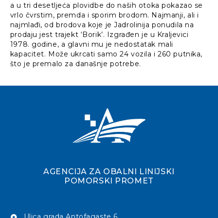
a u tri desetljeća plovidbe do naših otoka pokazao se
vrlo čvrstim, premda i sporim brodom. Najmanji, ali i
najmlađi, od brodova koje je Jadrolinija ponudila na
prodaju jest trajekt ‘Borik’. Izgrađen je u Kraljevici
1978. godine, a glavni mu je nedostatak mali
kapacitet. Može ukrcati samo 24 vozila i 260 putnika,
što je premalo za današnje potrebe.
AGENCIJA ZA OBALNI LINIJSKI
POMORSKI PROMET
Ulica grada Antofagaste 6,