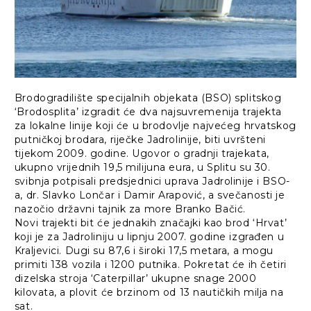
Brodogradilište specijalnih objekata (BSO) splitskog
‘Brodosplita’ izgradit će dva najsuvremenija trajekta
za lokalne linije koji će u brodovlje najvećeg hrvatskog
putničkoj brodara, riječke Jadrolinije, biti uvršteni
tijekom 2009. godine. Ugovor o gradnji trajekata,
ukupno vrijednih 19,5 milijuna eura, u Splitu su 30.
svibnja potpisali predsjednici uprava Jadrolinije i BSO-
a, dr. Slavko Lončar i Damir Arapović, a svečanosti je
nazočio državni tajnik za more Branko Bačić.
Novi trajekti bit će jednakih značajki kao brod ‘Hrvat’
koji je za Jadroliniju u lipnju 2007. godine izgrađen u
Kraljevici. Dugi su 87,6 i široki 17,5 metara, a mogu
primiti 138 vozila i 1200 putnika. Pokretat će ih četiri
dizelska stroja ‘Caterpillar’ ukupne snage 2000
kilovata, a plovit će brzinom od 13 nautičkih milja na
sat.