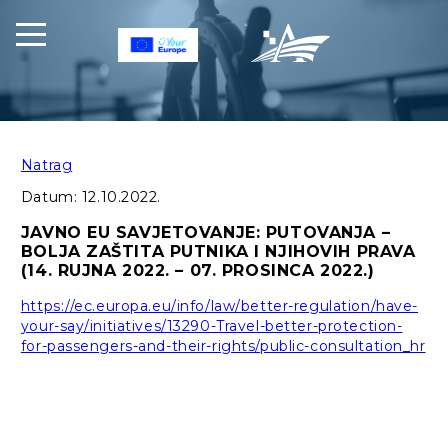
Natrag
Datum:
12.10.2022.
JAVNO EU SAVJETOVANJE: PUTOVANJA –
BOLJA ZAŠTITA PUTNIKA I NJIHOVIH PRAVA
(14. RUJNA 2022. – 07. PROSINCA 2022.)
https://ec.europa.eu/info/law/better-regulation/have-
your-say/initiatives/13290-Travel-better-protection-
for-passengers-and-their-rights/public-consultation_hr