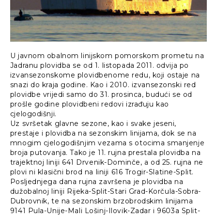
U javnom obalnom linijskom pomorskom prometu na
Jadranu plovidba se od 1. listopada 2011. odvija po
izvansezonskome plovidbenome redu, koji ostaje na
snazi do kraja godine. Kao i 2010. izvansezonski red
plovidbe vrijedi samo do 31. prosinca, budući se od
prošle godine plovidbeni redovi izrađuju kao
cjelogodišnji.
Uz svršetak glavne sezone, kao i svake jeseni,
prestaje i plovidba na sezonskim linijama, dok se na
mnogim cjelogodišnjim vezama s otocima smanjenje
broja putovanja. Tako je 11. rujna prestala plovidba na
trajektnoj liniji 641 Drvenik-Dominče, a od 25. rujna ne
plovi ni klasični brod na liniji 616 Trogir-Slatine-Split.
Posljednjega dana rujna završena je plovidba na
dužobalnoj liniji Rijeka-Split-Stari Grad-Korčula-Sobra-
Dubrovnik, te na sezonskim brzobrodskim linijama
9141 Pula-Unije-Mali Lošinj-Ilovik-Zadar i 9603a Split-