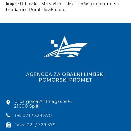
linije 311 Ilovik – Mrtvaška – (Mali Lošinj) i obratno sa
brodarom Porat Ilovik d.o.o..
AGENCIJA ZA OBALNI LINIJSKI
POMORSKI PROMET
Ulica grada Antofagaste 6,
21000 Split
Tel: 021 / 329 370
Faks: 021 / 329 379