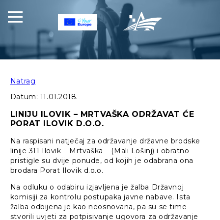
Natrag
Datum:
11.01.2018.
LINIJU ILOVIK – MRTVAŠKA ODRŽAVAT ĆE
PORAT ILOVIK D.O.O.
Na raspisani natječaj za održavanje državne brodske
linije 311 Ilovik – Mrtvaška – (Mali Lošinj) i obratno
pristigle su dvije ponude, od kojih je odabrana ona
brodara Porat Ilovik d.o.o.
Na odluku o odabiru izjavljena je žalba Državnoj
komisiji za kontrolu postupaka javne nabave. Ista
žalba odbijena je kao neosnovana, pa su se time
stvorili uvjeti za potpisivanje ugovora za održavanje