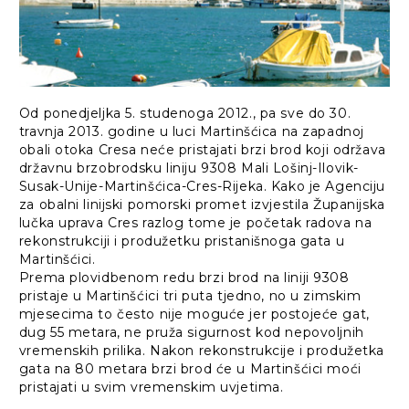
Od ponedjeljka 5. studenoga 2012., pa sve do 30.
travnja 2013. godine u luci Martinšćica na zapadnoj
obali otoka Cresa neće pristajati brzi brod koji održava
državnu brzobrodsku liniju 9308 Mali Lošinj-Ilovik-
Susak-Unije-Martinšćica-Cres-Rijeka. Kako je Agenciju
za obalni linijski pomorski promet izvjestila Županijska
lučka uprava Cres razlog tome je početak radova na
rekonstrukciji i produžetku pristanišnoga gata u
Martinšćici.
Prema plovidbenom redu brzi brod na liniji 9308
pristaje u Martinšćici tri puta tjedno, no u zimskim
mjesecima to često nije moguće jer postojeće gat,
dug 55 metara, ne pruža sigurnost kod nepovoljnih
vremenskih prilika. Nakon rekonstrukcije i produžetka
gata na 80 metara brzi brod će u Martinšćici moći
pristajati u svim vremenskim uvjetima.