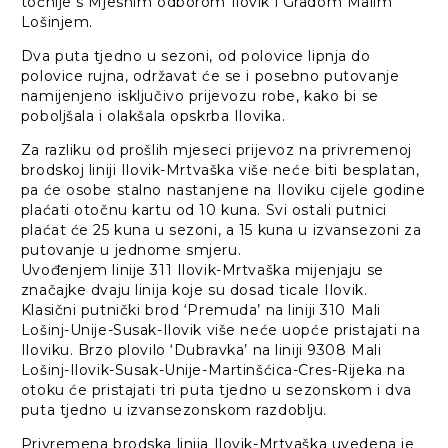
točnije s Mjesnim odborom Ilovik i Gradom Malim
Lošinjem.
Dva puta tjedno u sezoni, od polovice lipnja do
polovice rujna, održavat će se i posebno putovanje
namijenjeno isključivo prijevozu robe, kako bi se
poboljšala i olakšala opskrba Ilovika.
Za razliku od prošlih mjeseci prijevoz na privremenoj
brodskoj liniji Ilovik-Mrtvaška više neće biti besplatan,
pa će osobe stalno nastanjene na Iloviku cijele godine
plaćati otočnu kartu od 10 kuna. Svi ostali putnici
plaćat će 25 kuna u sezoni, a 15 kuna u izvansezoni za
putovanje u jednome smjeru.
Uvođenjem linije 311 Ilovik-Mrtvaška mijenjaju se
značajke dvaju linija koje su dosad ticale Ilovik.
Klasični putnički brod ‘Premuda’ na liniji 310 Mali
Lošinj-Unije-Susak-Ilovik više neće uopće pristajati na
Iloviku. Brzo plovilo ‘Dubravka’ na liniji 9308 Mali
Lošinj-Ilovik-Susak-Unije-Martinšćica-Cres-Rijeka na
otoku će pristajati tri puta tjedno u sezonskom i dva
puta tjedno u izvansezonskom razdoblju.
Privremena brodska linija Ilovik-Mrtvaška uvedena je