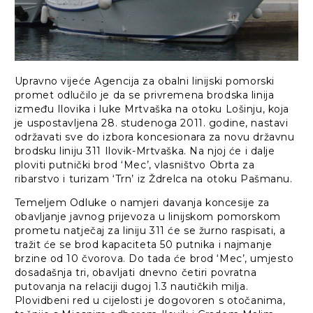
Upravno vijeće Agencija za obalni linijski pomorski
promet odlučilo je da se privremena brodska linija
između Ilovika i luke Mrtvaška na otoku Lošinju, koja
je uspostavljena 28. studenoga 2011. godine, nastavi
održavati sve do izbora koncesionara za novu državnu
brodsku liniju 311 Ilovik-Mrtvaška. Na njoj će i dalje
ploviti putnički brod ‘Mec’, vlasništvo Obrta za
ribarstvo i turizam ‘Trn’ iz Ždrelca na otoku Pašmanu.
Temeljem Odluke o namjeri davanja koncesije za
obavljanje javnog prijevoza u linijskom pomorskom
prometu natječaj za liniju 311 će se žurno raspisati, a
tražit će se brod kapaciteta 50 putnika i najmanje
brzine od 10 čvorova. Do tada će brod ‘Mec’, umjesto
dosadašnja tri, obavljati dnevno četiri povratna
putovanja na relaciji dugoj 1.3 nautičkih milja.
Plovidbeni red u cijelosti je dogovoren s otočanima,