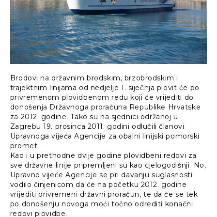
Brodovi na državnim brodskim, brzobrodskim i
trajektnim linijama od nedjelje 1. siječnja plovit će po
privremenom plovidbenom redu koji će vrijediti do
donošenja Državnoga proračuna Republike Hrvatske
za 2012. godine. Tako su na sjednici održanoj u
Zagrebu 19. prosinca 2011. godini odlučili članovi
Upravnoga vijeća Agencije za obalni linijski pomorski
promet.
Kao i u prethodne dvije godine plovidbeni redovi za
sve državne linije pripremljeni su kao cjelogodišnji. No,
Upravno vijeće Agencije se pri davanju suglasnosti
vodilo činjenicom da će na početku 2012. godine
vrijediti privremeni državni proračun, te da će se tek
po donošenju novoga moći točno odrediti konačni
redovi plovidbe.