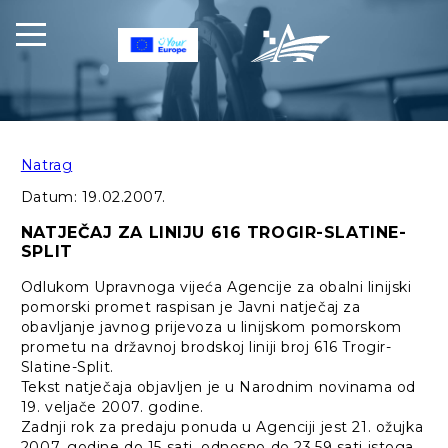
Natrag
Datum:
19.02.2007.
NATJEČAJ ZA LINIJU 616 TROGIR-SLATINE-
SPLIT
Odlukom Upravnoga vijeća Agencije za obalni linijski
pomorski promet raspisan je Javni natječaj za
obavljanje javnog prijevoza u linijskom pomorskom
prometu na državnoj brodskoj liniji broj 616 Trogir-
Slatine-Split.
Tekst natječaja objavljen je u Narodnim novinama od
19. veljače 2007. godine.
Zadnji rok za predaju ponuda u Agenciji jest 21. ožujka
2007. godine do 15 sati, odnosno do 23.59 sati istoga