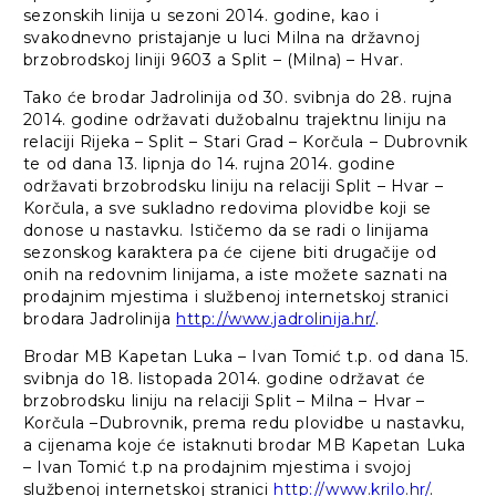
sezonskih linija u sezoni 2014. godine, kao i
svakodnevno pristajanje u luci Milna na državnoj
brzobrodskoj liniji 9603 a Split – (Milna) – Hvar.
Tako će brodar Jadrolinija od 30. svibnja do 28. rujna
2014. godine održavati dužobalnu trajektnu liniju na
relaciji Rijeka – Split – Stari Grad – Korčula – Dubrovnik
te od dana 13. lipnja do 14. rujna 2014. godine
održavati brzobrodsku liniju na relaciji Split – Hvar –
Korčula, a sve sukladno redovima plovidbe koji se
donose u nastavku. Ističemo da se radi o linijama
sezonskog karaktera pa će cijene biti drugačije od
onih na redovnim linijama, a iste možete saznati na
prodajnim mjestima i službenoj internetskoj stranici
brodara Jadrolinija
http://www.jadrolinija.hr/
.
Brodar MB Kapetan Luka – Ivan Tomić t.p. od dana 15.
svibnja do 18. listopada 2014. godine održavat će
brzobrodsku liniju na relaciji Split – Milna – Hvar –
Korčula –Dubrovnik, prema redu plovidbe u nastavku,
a cijenama koje će istaknuti brodar MB Kapetan Luka
– Ivan Tomić t.p na prodajnim mjestima i svojoj
službenoj internetskoj stranici
http://www.krilo.hr/
.