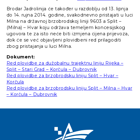
Brodar Jadrolinija će također u razdoblju od 13. lipnja
do 14. rujna 2014. godine, svakodnevno pristajati u luci
Milna na državnoj brzobrodskoj liniji 9603 a Split –
(Milna) – Hvar koju održava temeljem koncesijskog
ugovora te za isto neće biti izmjena cijena prijevoza,
dok će se već objavljeni plovidbeni red prilagoditi
zbog pristajanja u luci Milna.
Dokument:
Red plovidbe za dužobalnu trajektnu liniju Rijeka –
Split – Stari Grad – Korčula – Dubrovnik
Red plovidbe za brzobrodsku liniju Split – Hvar –
Korčula
Red plovidbe za brzobrodsku liniju Split – Milna – Hvar
– Korčula – Dubrovnik