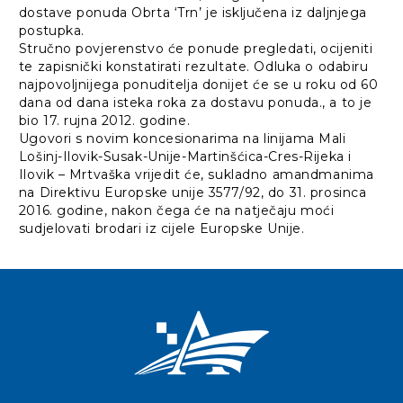
dostave ponuda Obrta ‘Trn’ je isključena iz daljnjega
postupka.
Stručno povjerenstvo će ponude pregledati, ocijeniti
te zapisnički konstatirati rezultate. Odluka o odabiru
najpovoljnijega ponuditelja donijet će se u roku od 60
dana od dana isteka roka za dostavu ponuda., a to je
bio 17. rujna 2012. godine.
Ugovori s novim koncesionarima na linijama Mali
Lošinj-Ilovik-Susak-Unije-Martinšćica-Cres-Rijeka i
Ilovik – Mrtvaška vrijedit će, sukladno amandmanima
na Direktivu Europske unije 3577/92, do 31. prosinca
2016. godine, nakon čega će na natječaju moći
sudjelovati brodari iz cijele Europske Unije.