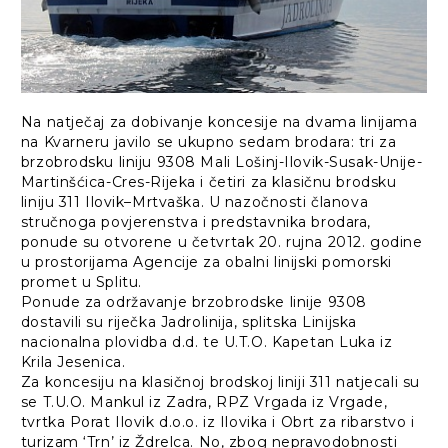
Na natječaj za dobivanje koncesije na dvama linijama
na Kvarneru javilo se ukupno sedam brodara: tri za
brzobrodsku liniju 9308 Mali Lošinj-Ilovik-Susak-Unije-
Martinšćica-Cres-Rijeka i četiri za klasičnu brodsku
liniju 311 Ilovik–Mrtvaška. U nazočnosti članova
stručnoga povjerenstva i predstavnika brodara,
ponude su otvorene u četvrtak 20. rujna 2012. godine
u prostorijama Agencije za obalni linijski pomorski
promet u Splitu.
Ponude za održavanje brzobrodske linije 9308
dostavili su riječka Jadrolinija, splitska Linijska
nacionalna plovidba d.d. te U.T.O. Kapetan Luka iz
Krila Jesenica.
Za koncesiju na klasičnoj brodskoj liniji 311 natjecali su
se T.U.O. Mankul iz Zadra, RPZ Vrgada iz Vrgade,
tvrtka Porat Ilovik d.o.o. iz Ilovika i Obrt za ribarstvo i
turizam ‘Trn’ iz Ždrelca. No, zbog nepravodobnosti