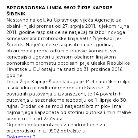
BRZOBRODSKA LINIJA 9502 ŽIRJE-KAPRIJE-
ŠIBENIK
Nastavno na odluku Upravnoga vijeća Agencije za
obalni linijski promet od 27. srpnja 2011., tijekom rujna
2011. godine raspisat će se natječaj za izbor novoga
koncesionara brzobrodske linije 9502 Žirje-Kaprije-
Šibenik. Natječaj će se raspisati na pet godina,
obzirom da prema odluci Europske komisije, svi
koncesijski ugovori u javnom obalnom linijskom
pomorskom prometu potpisani prije ulaska Republike
Hrvatske u EU ostaju na snazi do 31. prosinca 2016.
godine.
Linija Žirje-Kaprije-Šibenik duga je 14.9 nautičkih milja,
a sukladno plovidbenome redu održava se 12
povratnih putovanja u izvansezoni, te 14 povratnih
putovanja u sezonskome razdoblju od 1. lipnja do 30.
rujna. Brodari će se moći natjecati brzim plovilima
najmanjega kapaciteta od stotinu putnika i minimalne
brzine u liniji od 22 čvora.
Oglednu dokumentaciju za nadmetanje za
brzobrodsku liniju 9502 potražite u
Dokument 3