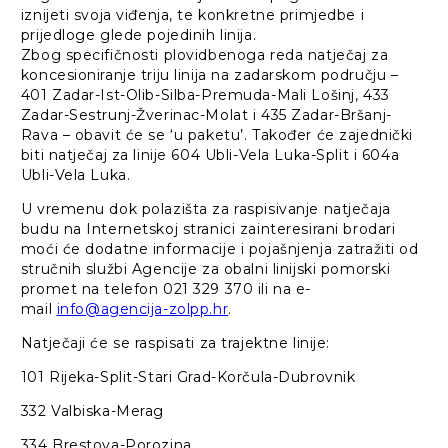
iznijeti svoja viđenja, te konkretne primjedbe i
prijedloge glede pojedinih linija.
Zbog specifičnosti plovidbenoga reda natječaj za
koncesioniranje triju linija na zadarskom području –
401 Zadar-Ist-Olib-Silba-Premuda-Mali Lošinj, 433
Zadar-Sestrunj-Žverinac-Molat i 435 Zadar-Bršanj-
Rava – obavit će se ‘u paketu’. Također će zajednički
biti natječaj za linije 604 Ubli-Vela Luka-Split i 604a
Ubli-Vela Luka.
U vremenu dok polazišta za raspisivanje natječaja
budu na Internetskoj stranici zainteresirani brodari
moći će dodatne informacije i pojašnjenja zatražiti od
stručnih službi Agencije za obalni linijski pomorski
promet na telefon 021 329 370 ili na e-
mail
info@agencija-zolpp.hr
.
Natječaji će se raspisati za trajektne linije:
101 Rijeka-Split-Stari Grad-Korčula-Dubrovnik
332 Valbiska-Merag
334 Brestova-Porozina