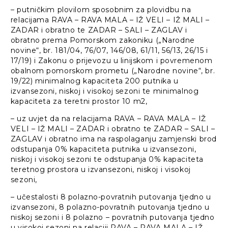
– putničkim plovilom sposobnim za plovidbu na
relacijama RAVA – RAVA MALA – IŽ VELI – IŽ MALI –
ZADAR i obratno te ZADAR – SALI – ZAGLAV i
obratno prema Pomorskom zakoniku („Narodne
novine“, br. 181/04, 76/07, 146/08, 61/11, 56/13, 26/15 i
17/19) i Zakonu o prijevozu u linijskom i povremenom
obalnom pomorskom prometu („Narodne novine“, br.
19/22) minimalnog kapaciteta 200 putnika u
izvansezoni, niskoj i visokoj sezoni te minimalnog
kapaciteta za teretni prostor 10 m2,
– uz uvjet da na relacijama RAVA – RAVA MALA – IŽ
VELI – IŽ MALI – ZADAR i obratno te ZADAR – SALI –
ZAGLAV i obratno ima na raspolaganju zamjenski brod
odstupanja 0% kapaciteta putnika u izvansezoni,
niskoj i visokoj sezoni te odstupanja 0% kapaciteta
teretnog prostora u izvansezoni, niskoj i visokoj
sezoni,
– učestalosti 8 polazno-povratnih putovanja tjedno u
izvansezoni, 8 polazno-povratnih putovanja tjedno u
niskoj sezoni i 8 polazno – povratnih putovanja tjedno
u visokoj sezoni na relaciji RAVA – RAVA MALA – IŽ