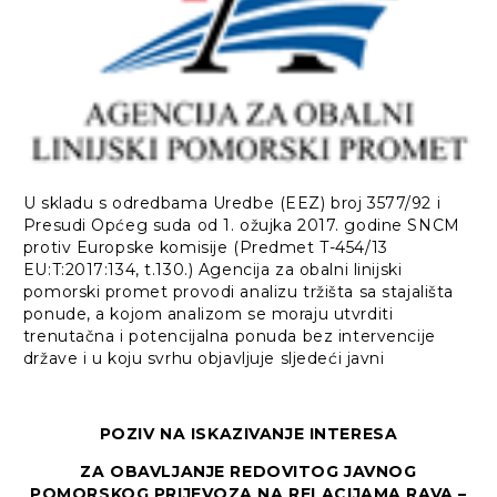
U skladu s odredbama Uredbe (EEZ) broj 3577/92 i
Presudi Općeg suda od 1. ožujka 2017. godine SNCM
protiv Europske komisije (Predmet T-454/13
EU:T:2017:134, t.130.) Agencija za obalni linijski
pomorski promet provodi analizu tržišta sa stajališta
ponude, a kojom analizom se moraju utvrditi
trenutačna i potencijalna ponuda bez intervencije
države i u koju svrhu objavljuje sljedeći javni
POZIV NA ISKAZIVANJE INTERESA
ZA OBAVLJANJE REDOVITOG JAVNOG
POMORSKOG PRIJEVOZA NA RELACIJAMA RAVA –