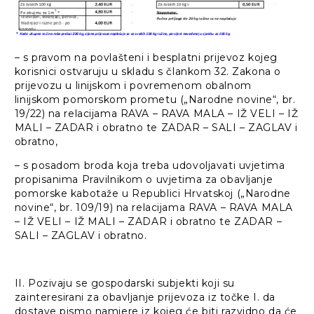
– s pravom na povlašteni i besplatni prijevoz kojeg
korisnici ostvaruju u skladu s člankom 32. Zakona o
prijevozu u linijskom i povremenom obalnom
linijskom pomorskom prometu („Narodne novine“, br.
19/22) na relacijama RAVA – RAVA MALA – IŽ VELI – IŽ
MALI – ZADAR i obratno te ZADAR – SALI – ZAGLAV i
obratno,
– s posadom broda koja treba udovoljavati uvjetima
propisanima Pravilnikom o uvjetima za obavljanje
pomorske kabotaže u Republici Hrvatskoj („Narodne
novine“, br. 109/19) na relacijama RAVA – RAVA MALA
– IŽ VELI – IŽ MALI – ZADAR i obratno te ZADAR –
SALI – ZAGLAV i obratno.
II. Pozivaju se gospodarski subjekti koji su
zainteresirani za obavljanje prijevoza iz točke I. da
dostave pismo namjere iz kojeg će biti razvidno da će