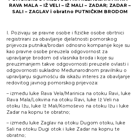
RAVA MALA – IŽ VELI – IŽ MALI – ZADAR; ZADAR –
SALI – ZAGLAV i obratno PUTNIČKIM BRODOM
I. Pozivaju se pravne osobe i fizičke osobe obrtnici
registrirani za obavljanje djelatnosti pomorskog
prijevoza putnika/brodari odnosno kompanije koje su
kao pravne osobe preuzela odgovornost za
upravljanje brodom od vlasnika broda i koje su
preuzimanjem takve odgovornosti preuzele ovlasti i
odgovornosti sukladno Međunarodnom pravilniku o
upravljanju sigurnošću da iskažu interes za obavljanje
redovitog javnog pomorskog prijevoza:
– između luke Rava Vela/Marinica na otoku Ravi, luke
Rava Mala/Lokvina na otoku Ravi, luke Iž Veli na
otoku Ižu, luke Iž Mali/Komoševo na otoku Ižu i luke
Zadar na kopnu te obratno;
– između luke Zaglav na otoku Dugom otoku, luke
Sali na otoku Dugi otok i luke Zadar na kopnu te
obratno;