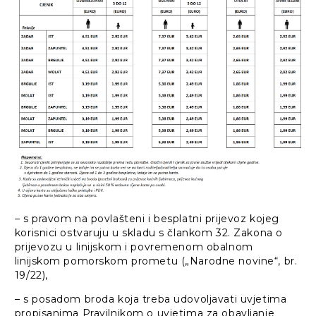
– s pravom na povlašteni i besplatni prijevoz kojeg
korisnici ostvaruju u skladu s člankom 32. Zakona o
prijevozu u linijskom i povremenom obalnom
linijskom pomorskom prometu („Narodne novine“, br.
19/22),
– s posadom broda koja treba udovoljavati uvjetima
propisanima Pravilnikom o uvjetima za obavljanje