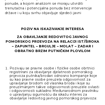
ponude, a kojom analizom se moraju utvrditi
trenutačna i potencijalna ponuda bez intervencije
države i u koju svrhu objavljuje sljedeći javni
POZIV NA ISKAZIVANJE INTERESA
ZA OBAVLJANJE REDOVITOG JAVNOG
POMORSKOG PRIJEVOZA NA RELACIJI IST/ŠIROKA
– ZAPUNTEL – BRGULJE – MOLAT – ZADAR I
OBRATNO BRZIM PUTNIČKIM PLOVILOM
Pozivaju se pravne osobe i fizičke osobe obrtnici
registrirani za obavljanje djelatnosti pomorskog
prijevoza putnika/brodari odnosno kompanije koje
su kao pravne osobe preuzela odgovornost za
upravljanje brodom od vlasnika broda i koje su
preuzimanjem takve odgovornosti preuzele ovlasti
i odgovornosti sukladno Međunarodnom pravilniku
o upravljanju sigurnošću da iskažu interes za
obavljanje redovitog javnog pomorskog prijevoza: