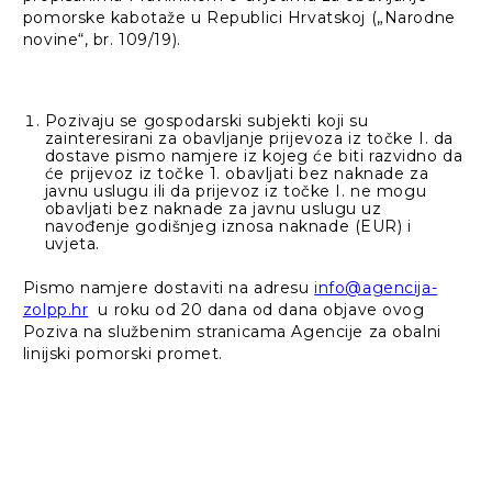
pomorske kabotaže u Republici Hrvatskoj („Narodne
novine“, br. 109/19).
Pozivaju se gospodarski subjekti koji su
zainteresirani za obavljanje prijevoza iz točke I. da
dostave pismo namjere iz kojeg će biti razvidno da
će prijevoz iz točke 1. obavljati bez naknade za
javnu uslugu ili da prijevoz iz točke I. ne mogu
obavljati bez naknade za javnu uslugu uz
navođenje godišnjeg iznosa naknade (EUR) i
uvjeta.
Pismo namjere dostaviti na adresu
info@agencija-
zolpp.hr
u roku od 20 dana od dana objave ovog
Poziva na službenim stranicama Agencije za obalni
linijski pomorski promet.