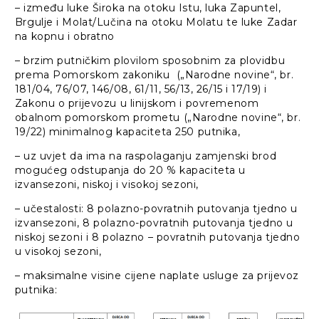
– između luke Široka na otoku Istu, luka Zapuntel,
Brgulje i Molat/Lučina na otoku Molatu te luke Zadar
na kopnu i obratno
– brzim putničkim plovilom sposobnim za plovidbu
prema Pomorskom zakoniku („Narodne novine“, br.
181/04, 76/07, 146/08, 61/11, 56/13, 26/15 i 17/19) i
Zakonu o prijevozu u linijskom i povremenom
obalnom pomorskom prometu („Narodne novine“, br.
19/22) minimalnog kapaciteta 250 putnika,
– uz uvjet da ima na raspolaganju zamjenski brod
mogućeg odstupanja do 20 % kapaciteta u
izvansezoni, niskoj i visokoj sezoni,
– učestalosti: 8 polazno-povratnih putovanja tjedno u
izvansezoni, 8 polazno-povratnih putovanja tjedno u
niskoj sezoni i 8 polazno – povratnih putovanja tjedno
u visokoj sezoni,
– maksimalne visine cijene naplate usluge za prijevoz
putnika: