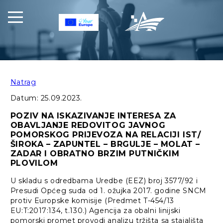
Natrag
Datum:
25.09.2023.
POZIV NA ISKAZIVANJE INTERESA ZA
OBAVLJANJE REDOVITOG JAVNOG
POMORSKOG PRIJEVOZA NA RELACIJI IST/
ŠIROKA – ZAPUNTEL – BRGULJE – MOLAT –
ZADAR I OBRATNO BRZIM PUTNIČKIM
PLOVILOM
U skladu s odredbama Uredbe (EEZ) broj 3577/92 i
Presudi Općeg suda od 1. ožujka 2017. godine SNCM
protiv Europske komisije (Predmet T-454/13
EU:T:2017:134, t.130.) Agencija za obalni linijski
pomorski promet provodi analizu tržišta sa stajališta