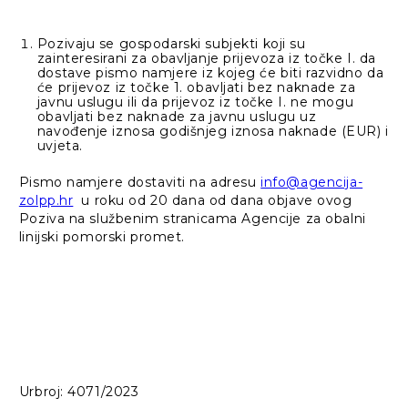
Pozivaju se gospodarski subjekti koji su
zainteresirani za obavljanje prijevoza iz točke I. da
dostave pismo namjere iz kojeg će biti razvidno da
će prijevoz iz točke 1. obavljati bez naknade za
javnu uslugu ili da prijevoz iz točke I. ne mogu
obavljati bez naknade za javnu uslugu uz
navođenje iznosa godišnjeg iznosa naknade (EUR) i
uvjeta.
Pismo namjere dostaviti na adresu
info@agencija-
zolpp.hr
u roku od 20 dana od dana objave ovog
Poziva na službenim stranicama Agencije za obalni
linijski pomorski promet.
Urbroj: 4071/2023