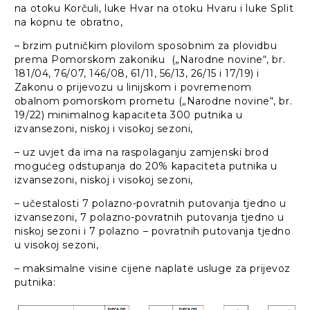
na otoku Korčuli, luke Hvar na otoku Hvaru i luke Split
na kopnu te obratno,
– brzim putničkim plovilom sposobnim za plovidbu
prema Pomorskom zakoniku („Narodne novine“, br.
181/04, 76/07, 146/08, 61/11, 56/13, 26/15 i 17/19) i
Zakonu o prijevozu u linijskom i povremenom
obalnom pomorskom prometu („Narodne novine“, br.
19/22) minimalnog kapaciteta 300 putnika u
izvansezoni, niskoj i visokoj sezoni,
– uz uvjet da ima na raspolaganju zamjenski brod
mogućeg odstupanja do 20% kapaciteta putnika u
izvansezoni, niskoj i visokoj sezoni,
– učestalosti 7 polazno-povratnih putovanja tjedno u
izvansezoni, 7 polazno-povratnih putovanja tjedno u
niskoj sezoni i 7 polazno – povratnih putovanja tjedno
u visokoj sezoni,
– maksimalne visine cijene naplate usluge za prijevoz
putnika: