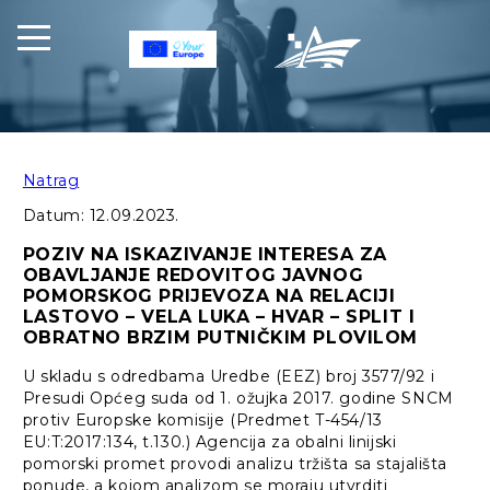
Natrag
Datum:
12.09.2023.
POZIV NA ISKAZIVANJE INTERESA ZA
OBAVLJANJE REDOVITOG JAVNOG
POMORSKOG PRIJEVOZA NA RELACIJI
LASTOVO – VELA LUKA – HVAR – SPLIT I
OBRATNO BRZIM PUTNIČKIM PLOVILOM
U skladu s odredbama Uredbe (EEZ) broj 3577/92 i
Presudi Općeg suda od 1. ožujka 2017. godine SNCM
protiv Europske komisije (Predmet T-454/13
EU:T:2017:134, t.130.) Agencija za obalni linijski
pomorski promet provodi analizu tržišta sa stajališta
ponude, a kojom analizom se moraju utvrditi