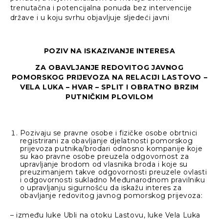
trenutačna i potencijalna ponuda bez intervencije
države i u koju svrhu objavljuje sljedeći javni
POZIV NA ISKAZIVANJE INTERESA
ZA OBAVLJANJE REDOVITOG JAVNOG
POMORSKOG PRIJEVOZA NA RELACIJI LASTOVO –
VELA LUKA – HVAR – SPLIT I OBRATNO BRZIM
PUTNIČKIM PLOVILOM
Pozivaju se pravne osobe i fizičke osobe obrtnici
registrirani za obavljanje djelatnosti pomorskog
prijevoza putnika/brodari odnosno kompanije koje
su kao pravne osobe preuzela odgovornost za
upravljanje brodom od vlasnika broda i koje su
preuzimanjem takve odgovornosti preuzele ovlasti
i odgovornosti sukladno Međunarodnom pravilniku
o upravljanju sigurnošću da iskažu interes za
obavljanje redovitog javnog pomorskog prijevoza:
– između luke Ubli na otoku Lastovu, luke Vela Luka