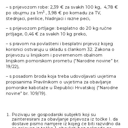
– s prijevozom robe: 2,39 € za svakih 100 kg, 4,78 €
3
po obujmu za 1m
, 3,98 € po komadu za TV,
štednjaci, perilice, hladnjaci i razne peći,
– s prijevozom prtljage: besplatno do 20 kg ručne
prtljage, 0,46 € za svakih 10 kg preko,
– s pravom na povlašteni i besplatni prijevoz kojeg
korisnici ostvaruju u skladu s člankom 32. Zakona o
prijevozu u linijskom i povremenom obalnom
linijskom pomorskom prometu (“Narodne novine” br.
19/22),
– s posadom broda koja treba udovoljavati uvjetima
propisanima Pravilnikom o uvjetima za obavljanje
pomorske kabotaže u Republici Hrvatskoj (“Narodne
novine” br. 109/19).
Pozivaju se gospodarski subjekti koji su
zainteresirani za obavljanje prijevoza iz točke I. da
dostave pismo namjere iz kojeg će biti razvidno da