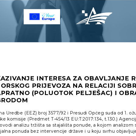
KAZIVANJE INTERESA ZA OBAVLJANJE 
ORSKOG PRIJEVOZA NA RELACIJI SOB
APRATNO (POLUOTOK PELJEŠAC) I OB
 BRODOM
a Uredbe (EEZ) broj 3577/92 i Presudi Općeg suda od 1. ožu
 komisije (Predmet T-454/13 EU:T:2017:134, t.130.) Agencija 
odi analizu tržišta sa stajališta ponude, a kojom analizom 
jalna ponuda bez intervencije države i u koju svrhu objavljuje