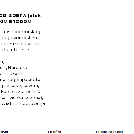
IJI SOBRA (otok
IČKIM BRODOM
elatnosti pomorskog
a odgovornost za
 preuzele ovlasti i
ažu interes za
u,
u („Narodne
 linijskom i
malnog kapaciteta
j i visokoj sezoni,
 kapaciteta putnika
ka i visoka sezona),
povratnnih putovanja
,