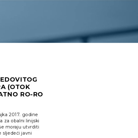
REDOVITOG
RA (OTOK
RATNO RO-RO
jka 2017. godine
za obalni linijski
se moraju utvrditi
 sljedeći javni