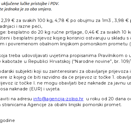
: 2,39 € za svakih 100 kg, 4,78 € po obujmu za 1m3 , 3,98 €
ladnjaci i razne peći,
age: besplatno do 20 kg ručne prtljage, 0,46 € za svakih 10 
teni i besplatni prijevoz kojeg korisnici ostvaruju u skladu 
jskom i povremenom obalnom linijskom pomorskom prometu (
oja treba udovoljavati uvjetima propisanima Pravilnikom o 
 kabotaže u Republici Hrvatskoj (“Narodne novine”, br. 109/
darski subjekti koji su zainteresirani za obavljanje prijevoza 
e iz kojeg će biti razvidno da će prijevoz iz točke 1. obavl
prijevoz iz točke I. ne mogu obavljati bez naknade za javnu
nosa naknade (EUR) i uvjeta.
aviti na adresu
info@agencija-zolpp.hr
u roku od 20 dana o
 stranicama Agencije za obalni linijski pomorski promet.
. godine