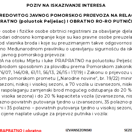
POZIV NA ISKAZIVANJE INTERESA
REDOVITOG JAVNOG POMORSKOG PRIJEVOZA NA RELAC
APRATNO (poluotok Pelješac) I OBRATNO RO-RO PUTN
e osobe i fizičke osobe obrtnici registrirani za obavljanje dj
rodari odnosno kompanije koje su kao pravne osobe preuzel
od vlasnika broda i koje su preuzimanjem takve odgovornosti
no Međunarodnom pravilniku o upravljanju sigurnošću da isk
g javnog pomorskog prijevoza:
A na otoku Mljetu i luke PRAPRATNO na poluotoku Pelješc
 brodom sposobnim za plovidbu prema Pomorskom zakonik
76/07, 146/08, 61/11, 56/13, 26/15 i 17/19) i Zakonu o prijevozu u
 pomorskom prometu („Narodne novine“, br. 19/22) mini
zoni, niskoj i visokoj sezoni, a 70 vozila u izvansezoni, nisko
a raspolaganju zamjenski brod mogućeg odstupanja do 20 %
i visoka sezona) i do 20 % kapaciteta vozila (izvansezona, nis
olazno-povratnih putovanja tjedno u izvansezoni, 35 polazno-
ni i 35 polazno – povratnih putovanja tjedno u visokoj sezoni
cijene naplate usluge za prijevoz putnika i vozila: