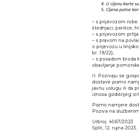
– s prijevozom robe
štednjaci, perilice, h
– s prijevozom prtlj
– s pravom na povlaš
o prijevozu u lini
br. 19/22),
– s posadom broda k
obavljanje pomorske
II. Pozivaju se gospo
dostave pismo namjer
javnu uslugu ili da 
iznosa godišnjeg iz
Pismo namjere dost
Poziva na službenim
Urbroj: 4067/2023
Split, 12. rujna 2023