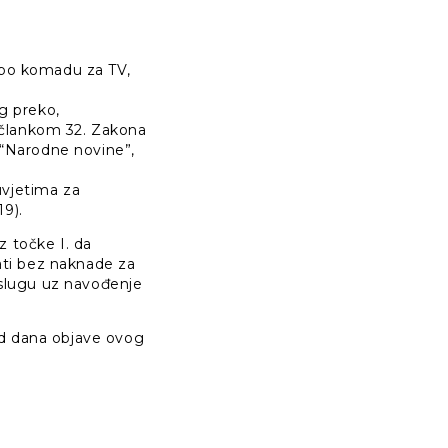
 po komadu za TV,
kg preko,
s člankom 32. Zakona
“Narodne novine”,
uvjetima za
19).
iz točke I. da
jati bez naknade za
 uslugu uz navođenje
d dana objave ovog