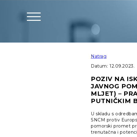
Natrag
Datum:
12.09.2023.
POZIV NA IS
JAVNOG POM
MLJET) – PR
PUTNIČKIM
U skladu s odredbam
SNCM protiv Europske
pomorski promet prov
trenutačna i potenci