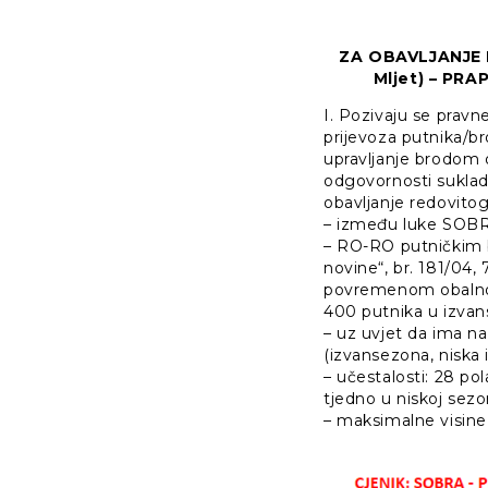
ZA OBAVLJANJE 
Mljet) – PR
I. Pozivaju se pravn
prijevoza putnika/b
upravljanje brodom 
odgovornosti suklad
obavljanje redovito
– između luke SOBR
– RO-RO putničkim
novine“, br. 181/04, 
povremenom obalnom
400 putnika u izvanse
– uz uvjet da ima n
(izvansezona, niska 
– učestalosti: 28 p
tjedno u niskoj sezo
– maksimalne visine 