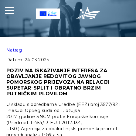
Natrag
Datum:
24.03.2025.
POZIV NA ISKAZIVANJE INTERESA ZA
OBAVLJANJE REDOVITOG JAVNOG
POMORSKOG PRIJEVOZA NA RELACIJI
SUPETAR-SPLIT I OBRATNO BRZIM
PUTNIČKIM PLOVILOM
U skladu s odredbama Uredbe (EEZ) broj 3577/92 i
Presudi Općeg suda od 1. ožujka
2017. godine SNCM protiv Europske komisije
(Predmet T-454/13 EU:T:2017:134,
t.130.) Agencija za obalni linijski pomorski promet
provodi analizu tržišta sa