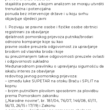
stajališta ponude, a kojom analizom se moraju utvrditi
trenutačna i potencijalna
ponuda bez intervencije države i u koju svrhu
objavljuje sljedeći javni
I. Pozivaju se pravne osobe i fizičke osobe obrtnici
registrirani za obavljanje
djelatnosti pomorskog prijevoza putnika/brodari
odnosno kompanije koje su kao
pravne osobe preuzela odgovornost za upravljanje
brodom od vlasnika broda i koje
su preuzimanjem takve odgovornosti preuzele ovlasti
i odgovornosti sukladno
Međunarodnom pravilniku o upravljanju sigurnošću da
iskažu interes za obavljanje
redovitog javnog pomorskog prijevoza:
– između luke SUPETAR na otoku Braču i SPLIT na
kopnu
– brzim putničkim plovilom sposobnim za plovidbu
prema Pomorskom zakoniku
(„Narodne novine“, br. 181/04, 76/07, 146/08, 61/11,
56/13, 26/15 i 17/19) i Zakonu