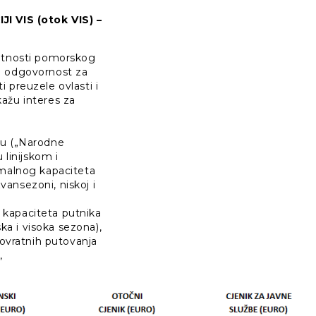
VIS (otok VIS) –
elatnosti pomorskog
a odgovornost za
 preuzele ovlasti i
ažu interes za
u („Narodne
 linijskom i
malnog kapaciteta
vansezoni, niskoj i
 kapaciteta putnika
ka i visoka sezona),
povratnih putovanja
,