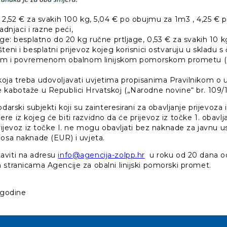
: 2,52 € za svakih 100 kg, 5,04 € po obujmu za 1m3 , 4,25 €
ladnjaci i razne peći,
age: besplatno do 20 kg ručne prtljage, 0,53 € za svakih 10 k
teni i besplatni prijevoz kojeg korisnici ostvaruju u skladu 
jskom i povremenom obalnom linijskom pomorskom prometu 
oja treba udovoljavati uvjetima propisanima Pravilnikom o 
 kabotaže u Republici Hrvatskoj („Narodne novine“ br. 109/1
darski subjekti koji su zainteresirani za obavljanje prijevoza 
e iz kojeg će biti razvidno da će prijevoz iz točke 1. obavl
prijevoz iz točke I. ne mogu obavljati bez naknade za javnu
nosa naknade (EUR) i uvjeta.
aviti na adresu
info@agencija-zolpp.hr
u roku od 20 dana o
 stranicama Agencije za obalni linijski pomorski promet.
. godine