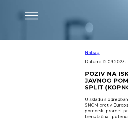
Natrag
Datum:
12.09.2023.
POZIV NA IS
JAVNOG POMO
SPLIT (KOP
U skladu s odredbam
SNCM protiv Europske
pomorski promet prov
trenutačna i potenci