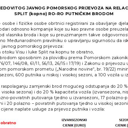
EDOVITOG JAVNOG POMORSKOG PRIJEVOZA NA RELACIJI 
SPLIT (kopno) RO-RO PUTNIČKIM BRODOM
e osobe i fizičke osobe obrtnici registrirani za obavljanje dj
rodari odnosno kompanije koje su kao pravne osobe preuzel
od vlasnika broda i koje su preuzimanjem takve odgovornosti
no Međunarodnom pravilniku o upravljanju sigurnošću da isk
g javnog pomorskog prijevoza:
 otoku Visu i luke Split na kopnu te obratno,
 brodom sposobnim za plovidbu prema Pomorskom zakonik
76/07, 146/08, 61/11, 56/13, 26/15 i 17/19) i Zakonu o prijevozu u
 pomorskom prometu („Narodne novine“, br. 19/22) mini
ezoni, 600 putnika u niskoj i visokoj sezoni, a 100 vozila u iz
a raspolaganju zamjenski brod mogućeg odstupanja do 20 %
i visoka sezona) i do 20 % kapaciteta vozila (izvansezona, nis
lazno-povratnih putovanja tjedno u izvansezoni, 17 polazno-
ni i 20 polazno – povratnih putovanja tjedno u visokoj sezoni
cijene naplate usluge za prijevoz putnika i vozila: