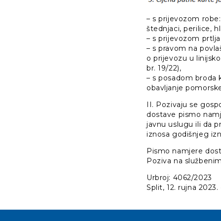
– s prijevozom robe
štednjaci, perilice, h
– s prijevozom prtlj
– s pravom na povlaš
o prijevozu u lini
br. 19/22),
– s posadom broda k
obavljanje pomorske
II. Pozivaju se gospo
dostave pismo namjer
javnu uslugu ili da 
iznosa godišnjeg iz
Pismo namjere dost
Poziva na službenim
Urbroj: 4062/2023
Split, 12. rujna 2023