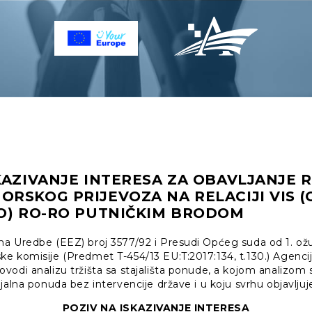
KAZIVANJE INTERESA ZA OBAVLJANJE 
RSKOG PRIJEVOZA NA RELACIJI VIS (O
NO) RO-RO PUTNIČKIM BRODOM
a Uredbe (EEZ) broj 3577/92 i Presudi Općeg suda od 1. ožu
 komisije (Predmet T-454/13 EU:T:2017:134, t.130.) Agencija 
odi analizu tržišta sa stajališta ponude, a kojom analizom 
jalna ponuda bez intervencije države i u koju svrhu objavljuje
POZIV NA ISKAZIVANJE INTERESA