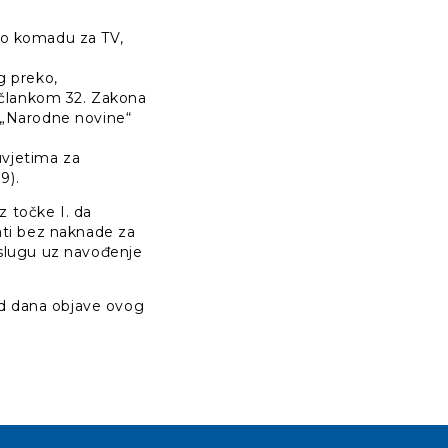
 po komadu za TV,
g preko,
s člankom 32. Zakona
(„Narodne novine“
uvjetima za
9).
iz točke I. da
jati bez naknade za
 uslugu uz navođenje
d dana objave ovog