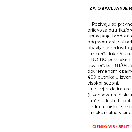
ZA OBAVLJANJE R
I. Pozivaju se pravn
prijevoza putnika/b
upravljanje brodom 
odgovornosti suklad
obavljanje redovito
– između luke Vis na
– RO-RO putničkim
novine“, br. 181/04, 
povremenom obalnom
400 putnika u izvans
visokoj sezoni,
– uz uvjet da ima n
(izvansezona, niska 
– učestalosti: 14 po
tjedno u niskoj sezo
– maksimalne visine 