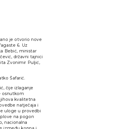
ano je otvorio nove
ofagaste 6. Uz
a Bebić, ministar
ević, državni tajnici
ita Zvonimir Puljić,
tko Šafarić.
, čije izlaganje
se osnutkom
jihova kvalitetna
ovedbe natječaja i
ne uloge u provedbi
i plove na pogon
o, nacionalna
ove između kopna i