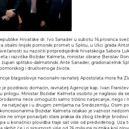
epublike Hrvatske dr. Ivo Sanader u subotu 16.prosinca sveč
za obalni linijski pomorski promet u Splitu, u Ulici grada Ant
svečanosti su nazočili potpredsjednik hrvatskoga Sabora Luk
ta i razvitka Božidar Kalmeta, ministar obrane Berislav Ronč
i, župan splitsko-dalmatinski Ante Sanader, gradonačelnik Spl
z pomorskog i društvenoga života.
cije blagoslovije nacionalni ravnatelj Apostolata mora fra Zla
 je pozdravio domaćin, ravnatelj Agencije kap. Ivan Franičević
 u prilogu. Ministar Božidar Kalmeta osobito je naglasio da 
brodarima neće omogućiti samo tržišno natjecanje, nego i n
je na natječaje i u drugim zemljama na Sredozemlju. Osim pr
 koncesionarima Božidar Kalmeta istakao je važnost nadzor
iše ne smije ponavljati stara praksa da zbog štednje brodov
pa u konačnici plovidba traje sat više od predviđenog. Uza t
 skrbit će i o sigurnosti više od 26 milijuna putnika koji pl