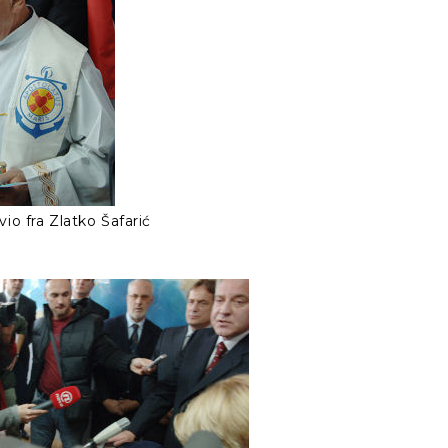
io fra Zlatko Šafarić