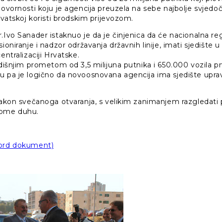
govornosti koju je agencija preuzela na sebe najbolje svjedo
Hrvatskoj koristi brodskim prijevozom.
.Ivo Sanader istaknuo je da je činjenica da će nacionalna r
ioniranje i nadzor održavanja državnih linije, imati sjedište u 
entralizaciji Hrvatske.
odišnjim prometom od 3,5 milijuna putnika i 650.000 vozila pr
u pa je logično da novoosnovana agencija ima sjedište uprav
 nakon svečanoga otvaranja, s velikim zanimanjem razgledati 
ome duhu.
Word dokument)