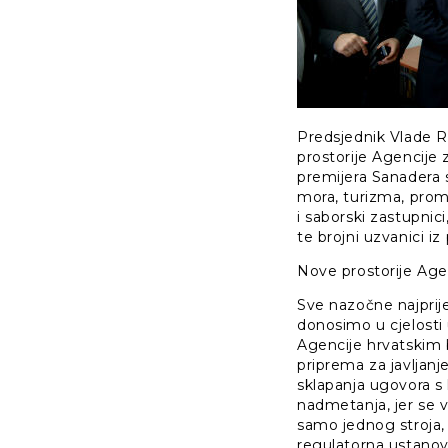
Predsjednik Vlade R
prostorije Agencije 
premijera Sanadera 
mora, turizma, prome
i saborski zastupnic
te brojni uzvanici i
Nove prostorije Agen
Sve nazočne najprije
donosimo u cjelosti
Agencije hrvatskim 
priprema za javljan
sklapanja ugovora s
nadmetanja, jer se v
samo jednog stroja, 
regulatorna ustanova