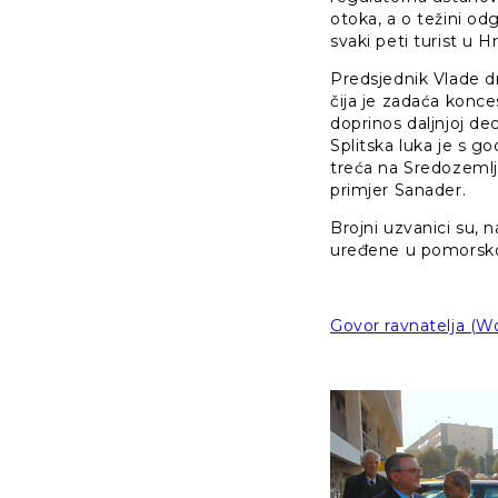
otoka, a o težini od
svaki peti turist u 
Predsjednik Vlade dr
čija je zadaća konces
doprinos daljnjoj dec
Splitska luka je s g
treća na Sredozemlj
primjer Sanader.
Brojni uzvanici su,
uređene u pomorsk
Govor ravnatelja (