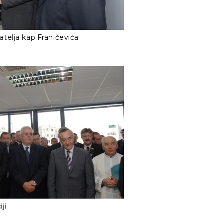
atelja kap.Franičevića
ji