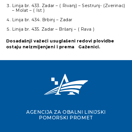
Linija br. 433. Zadar – ( Rivanj) – Sestrunj- (Zverinac)
– Molat – ( Ist )
Linija br. 434. Brbinj – Zadar
Linija br. 435. Zadar – Bršanj – ( Rava )
Dosadašnji važeći usuglašeni redovi plovidbe
ostaju neizmijenjeni i prema Gaženici.
AGENCIJA ZA OBALNI LINIJSKI
POMORSKI PROMET