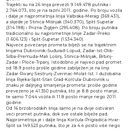
Trajekti su na 26 linija prevezli 9.149.478 putnika i
2.764.073, što je na razini 2011. godine. Po broju vozila
i dalje je najprometnija linija Valbiska-Merag (369.431),
a slijede je Stinica-Mišnjak (340.370), Split-Supetar
(314.198) i Prizna-Žigljen (295.408). Po broju putnika
tradicionalno su najprometnije linije Zadar-Preko
(1.606.123) i Split-Supetar (1.534.340).
Najveće povećanje prometa bilježi se na trajektnim
linijama Dubrovnik-Suđurađ-Lopud, Zadar-Ist-Olib-
Silba-Premuda-Mali Lošinj, Stinica-Mišnjak, Brbinj-
Zadar i Ploče-Trpanj. Istodobno je najveći pad promet
od 18.9 posto prošle godine zabilježen je na liniji
Zadar-Rivanj-Sestrunj-Zverinac-Molat-Ist. I dužobalna
linija Rijeka-Split-Stari Grad-Korčula-Dubrovnik u
znaku je daljnjeg smanjenja prometa: prošle godine
prevezeno je 41.350 putnika, što je 8.8 posto manje,
te samo 7.044 vozila ili 11.8 posto manje nego 2011.
godine.
Od 16 brzobrodskih linija samo je na dvije ostvaren
veći promet putnika, dok sve ostale bilježe pad.
Najprometnija je i dalje linija Korčula-Prigradica-Hvar-
Split sa 149.523 putnika, što je za 4.4 posto više nego