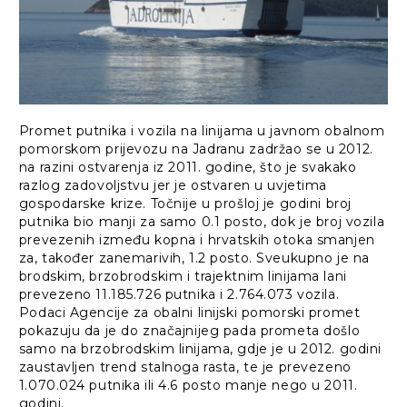
Promet putnika i vozila na linijama u javnom obalnom
pomorskom prijevozu na Jadranu zadržao se u 2012.
na razini ostvarenja iz 2011. godine, što je svakako
razlog zadovoljstvu jer je ostvaren u uvjetima
gospodarske krize. Točnije u prošloj je godini broj
putnika bio manji za samo 0.1 posto, dok je broj vozila
prevezenih između kopna i hrvatskih otoka smanjen
za, također zanemarivih, 1.2 posto. Sveukupno je na
brodskim, brzobrodskim i trajektnim linijama lani
prevezeno 11.185.726 putnika i 2.764.073 vozila.
Podaci Agencije za obalni linijski pomorski promet
pokazuju da je do značajnijeg pada prometa došlo
samo na brzobrodskim linijama, gdje je u 2012. godini
zaustavljen trend stalnoga rasta, te je prevezeno
1.070.024 putnika ili 4.6 posto manje nego u 2011.
godini.