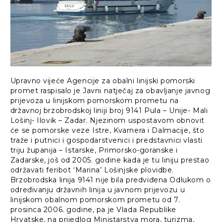
Upravno vijeće Agencije za obalni linijski pomorski
promet raspisalo je Javni natječaj za obavljanje javnog
prijevoza u linijskom pomorskom prometu na
državnoj brzobrodskoj liniji broj 9141 Pula – Unije- Mali
Lošinj- Ilovik – Zadar. Njezinom uspostavom obnovit
će se pomorske veze Istre, Kvarnera i Dalmacije, što
traže i putnici i gospodarstvenici i predstavnici vlasti
triju županija – Istarske, Primorsko-goranske i
Zadarske, još od 2005. godine kada je tu liniju prestao
održavati feribot ‘Marina’ Lošinjske plovidbe.
Brzobrodska linija 9141 nije bila predviđena Odlukom o
određivanju državnih linija u javnom prijevozu u
linijskom obalnom pomorskom prometu od 7.
prosinca 2006. godine, pa je Vlada Republike
Hrvatske, na prijedlog Ministarstva mora, turizma,