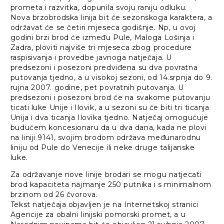
prometa i razvitka, dopunila svoju raniju odluku.
Nova brzobrodska linija bit će sezonskoga karaktera, a
održavat će se četiri mjeseca godišnje. Np, u ovoj
godini brzi brod će između Pule, Maloga Lošinja i
Zadra, ploviti najviše tri mjeseca zbog procedure
raspisivanja i provedbe javnoga natječaja. U
predsezoni i posezoni predviđena su dva povratna
putovanja tjedno, a u visokoj sezoni, od 14.srpnja do 9.
rujna 2007. godine, pet povratnih putovanja. U
predsezoni i posezoni brod će na svakome putovanju
ticati luke Unije i Ilovik, a u sezoni su će biti tri ticanja
Unija i dva ticanja Ilovika tjedno. Natječaj omogućuje
budućem koncesionaru da u dva dana, kada ne plovi
na liniji 9141, svojim brodom održava međunarodnu
liniju od Pule do Venecije ili neke druge talijanske
luke.
Za održavanje nove linije brodari se mogu natjecati
brod kapaciteta najmanje 250 putnika i s minimalnom
brzinom od 26 čvorova.
Tekst natječaja objavljen je na Internetskoj stranici
Agencije za obalni linijski pomorski promet, a u