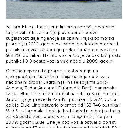
Na brodskim i trajektnim linijama između hrvatskih i
talijanskih luka, a na čije plovidbene redove
suglasnost daje Agencija za obalni linijski pomorski
promet, u 2010. godini ostvaren je rekordni promet i
putnika i vozila. Ukupno je preko Jadrana prevezeno
568.256 putnika i 112.180 vozila što je za čak 15,3 posto
putnika i 9,9 posto vozila više nego u 2009. godini.
Osjetno najveći dio prometa ostvaren je na
cjelogodišnjim trajektnim linijama koje održavaju
nacionalni brodar Jadrolinija (na relacijama Split-
Ancona, Zadar-Ancona i Dubrovnik-Bari) i panamska
tvrtka Blue Line International na relaciji Split-Ancona.
Jadrolinija je prevezla 224.171 putnika i 43.924 vozila,
dok je Blue Line ostvario promet od 168.748 putnika i
55.915 automobila. I dok je kod Jadrolinije broj putnika
za 6,6 posto veći, a broj vozila za 6,2 manji nego u
2009. godini, Blue Line je kod vozila ostvario porast