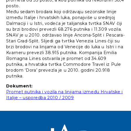
prometa od 33 posto, a kod putnika od rekordnih 58,4
posto.
Među sedam brodara koji održavaju sezonske linije
između Italije i hrvatskih luka, ponajviše u srednjoj
Dalmaciji i u Istri, vodeća je talijanska tvrtka SNAV čiji
su brzi brodovi prevezli 68.276 putnika i 11.309 vozila.
SNAV je u 2010. održavao linije Ancona-Split i Pescara-
Stari Grad-Split. Slijedi ga tvrtka Venezia Lines čiji su
brzi brodovi na linijama od Venecije do luka u Istri i na
Kvarneru prevezli 38.915 putnika. Kompanija Emilia
Romagna Lines ostvarila je promet od 34.609
putnika, a hrvatska tvrtka Commodore Travel iz Pule
brodom ‘Dora’ prevezla je u 2010. godini 20.918
putnika.
Dokument:
Promet putnika i vozila na linijama između Hrvatske i
Italije – usporedba 2010 / 2009