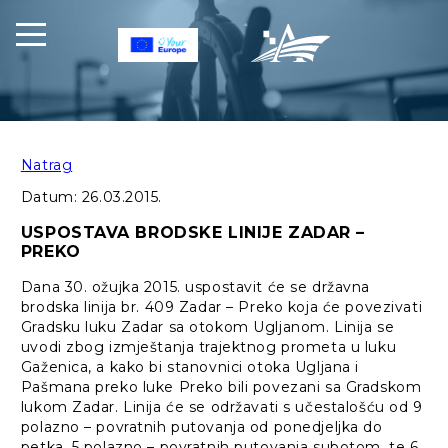
Natrag
Datum:
26.03.2015.
USPOSTAVA BRODSKE LINIJE ZADAR –
PREKO
Dana 30. ožujka 2015. uspostavit će se državna
brodska linija br. 409 Zadar – Preko koja će povezivati
Gradsku luku Zadar sa otokom Ugljanom. Linija se
uvodi zbog izmještanja trajektnog prometa u luku
Gaženica, a kako bi stanovnici otoka Ugljana i
Pašmana preko luke Preko bili povezani sa Gradskom
lukom Zadar. Linija će se održavati s učestalošću od 9
polazno – povratnih putovanja od ponedjeljka do
petka, 5 polazno – povratnih putovanja subotom, te 6