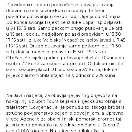
Plovidbenim redom predviđena su dva putovanja
dnevno u izvansezonskom razdoblju, te četiri
povratna putovanja u sezoni, od 1. lipnja do 30. rujna.
Do konca svibnja trajekt će iz luke Lopar isplovljavati
u 6 i 13.15 sati. Samo petkom drugo putovanje će biti
u 15 sati, dok su nedjeljom polaski predviđeni u 13.30 i
17.15 sati. Iz luke Valbiska ‘Nosač’ će isplovljavati u 7.45
i 15.15 sati. Drugo putovanje samo petkom je u 17.30
sati, dok su nedjeljni polasci u 15.30 i 19.15 sati.
Otočani će cijele godine putovanje plaćati 10 kuna po
osobi i 72 kune za osobni automobil. Ostali putnici će
izvan sezone plaćati 31, a u sezoni 37 kuna, dok će
prijevoz automobila stajati 187, odnosno 225 kuna.
Na Javni natječaj za obavljanje javnog prijevoza na
novoj liniji uz Split Tours se javila i riječka Jadrolinija s
trajektom ‘Lovrjenac’, ali je ponudu splitskoga brodara
stručno povjerenstvo ocijenilo povoljnijom, a Upravno
vijeće Agencije za obalni linijski pomorski promet taj
je prijedlog prihvatilo na sjednici održanoj u Zadru 7.
rujna 2007. godine. Na takvu se odluku žalila