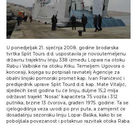
U ponedjeljak 21. siječnja 2008. godine brodarska
tvrtka Split Tours d.d. uspostavila je novoutemeljenu
državnu trajektnu liniju 338 između Lopara na otoku
Rabu i Valbiske na otoku Krku. Temeljem Ugovora o
koncesiji, kojega su potpisali ravnatelj Agencije za
obalni linijski pomorski promet kap. Ivan Franičević i
predsjednik uprave Split Tourd d.d. kap. Mate Vitaljić,
sljedećih šest godina tu će liniju, duljine 15,2 milja
održavat trajekt ‘Nosač’ kapaciteta 75 vozila i 312
putnika, brzine 13 čvorova, građen 1975. godine. Ta se
cjelogodišnja veza uvodi po prvi puta, a zamijenit će
dosadašnju sezonsku liniju Lopar-Baška, kako bi se
poboljšala povezanost i potaknuo razvitak otoka Raba.