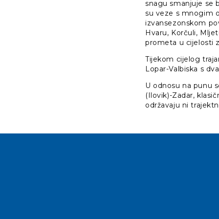
snagu smanjuje se b
su veze s mnogim ot
izvansezonskom pove
Hvaru, Korčuli, Mlje
prometa u cijelosti 
Tijekom cijelog traj
Lopar-Valbiska s dv
U odnosu na punu sez
(Ilovik)-Zadar, klasič
održavaju ni trajekt