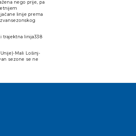
žena nego prije, pa
tetnijem
jačane linije prema
t izvansezonskog
 trajektna linija338
Unije)-Mali Lošinj-
 izvan sezone se ne