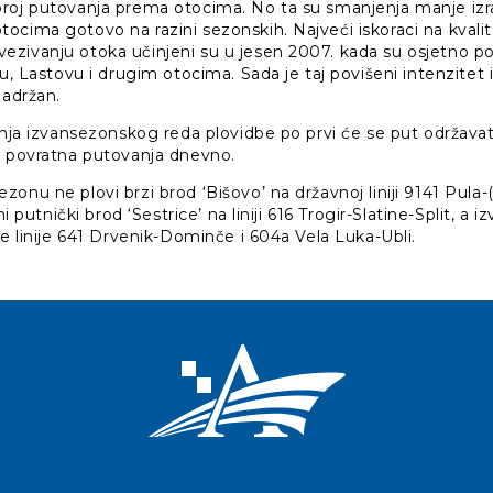
roj putovanja prema otocima. No ta su smanjenja manje izra
ocima gotovo na razini sezonskih. Najveći iskoraci na kvali
zivanju otoka učinjeni su u jesen 2007. kada su osjetno po
tu, Lastovu i drugim otocima. Sada je taj povišeni intenzite
zadržan.
anja izvansezonskog reda plovidbe po prvi će se put održavati
a povratna putovanja dnevno.
onu ne plovi brzi brod ‘Bišovo’ na državnoj liniji 9141 Pula-(
ni putnički brod ‘Sestrice’ na liniji 616 Trogir-Slatine-Split, a
ne linije 641 Drvenik-Dominče i 604a Vela Luka-Ubli.