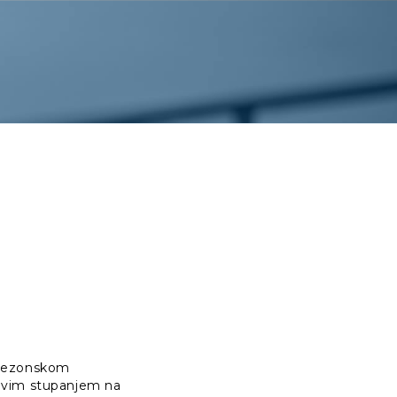
ansezonskom
egovim stupanjem na