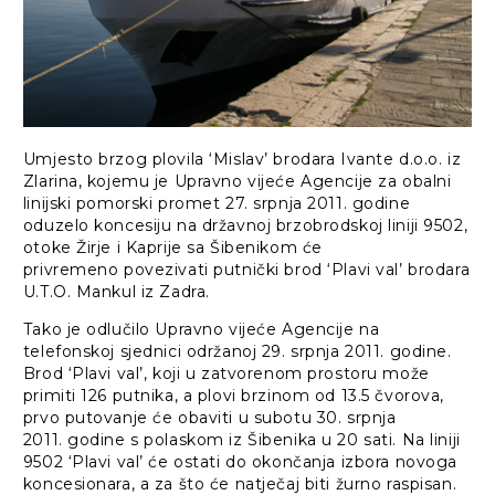
Umjesto brzog plovila ‘Mislav’ brodara Ivante d.o.o. iz
Zlarina, kojemu je Upravno vijeće Agencije za obalni
linijski pomorski promet 27. srpnja 2011. godine
oduzelo koncesiju na državnoj brzobrodskoj liniji 9502,
otoke Žirje i Kaprije sa Šibenikom će
privremeno povezivati putnički brod ‘Plavi val’ brodara
U.T.O. Mankul iz Zadra.
Tako je odlučilo Upravno vijeće Agencije na
telefonskoj sjednici održanoj 29. srpnja 2011. godine.
Brod ‘Plavi val’, koji u zatvorenom prostoru može
primiti 126 putnika, a plovi brzinom od 13.5 čvorova,
prvo putovanje će obaviti u subotu 30. srpnja
2011. godine s polaskom iz Šibenika u 20 sati. Na liniji
9502 ‘Plavi val’ će ostati do okončanja izbora novoga
koncesionara, a za što će natječaj biti žurno raspisan.