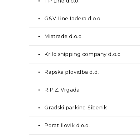
TP Line d.o.o.
G&V Line Iadera d.o.o.
Miatrade d.o.o.
Krilo shipping company d.o.o.
Rapska plovidba d.d.
R.P.Z. Vrgada
Gradski parking Šibenik
Porat Ilovik d.o.o.