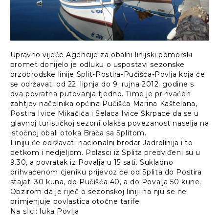
Upravno vijeće Agencije za obalni linijski pomorski
promet donijelo je odluku o uspostavi sezonske
brzobrodske linije Split-Postira-Pučišća-Povlja koja će
se održavati od 22. lipnja do 9. rujna 2012. godine s
dva povratna putovanja tjedno. Time je prihvaćen
zahtjev načelnika općina Pučišća Marina Kaštelana,
Postira Ivice Mikačića i Selaca Ivice Škrpace da se u
glavnoj turističkoj sezoni olakša povezanost naselja na
istočnoj obali otoka Brača sa Splitom.
Liniju će održavati nacionalni brodar Jadrolinija i to
petkom i nedjeljom. Polasci iz Splita predviđeni su u
9.30, a povratak iz Povalja u 15 sati. Sukladno
prihvaćenom cjeniku prijevoz će od Splita do Postira
stajati 30 kuna, do Pučišća 40, a do Povalja 50 kune.
Obzirom da je riječ o sezonskoj liniji na nju se ne
primjenjuje povlastica otočne tarife.
Na slici: luka Povlja